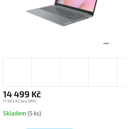
14 499 Kč
11 983 Kč bez DPH
Měrná
Skladem
(5 ks)
cena: