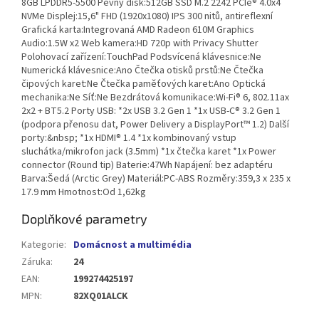
8GB LPDDR5-5500 Pevný disk:512GB SSD M.2 2242 PCIe® 4.0x4
NVMe Displej:15,6" FHD (1920x1080) IPS 300 nitů, antireflexní
Grafická karta:Integrovaná AMD Radeon 610M Graphics
Audio:1.5W x2 Web kamera:HD 720p with Privacy Shutter
Polohovací zařízení:TouchPad Podsvícená klávesnice:Ne
Numerická klávesnice:Ano Čtečka otisků prstů:Ne Čtečka
čipových karet:Ne Čtečka paměťových karet:Ano Optická
mechanika:Ne Síť:Ne Bezdrátová komunikace:Wi-Fi® 6, 802.11ax
2x2 + BT5.2 Porty USB: *2x USB 3.2 Gen 1 *1x USB-C® 3.2 Gen 1
(podpora přenosu dat, Power Delivery a DisplayPort™ 1.2) Další
porty:&nbsp; *1x HDMI® 1.4 *1x kombinovaný vstup
sluchátka/mikrofon jack (3.5mm) *1x čtečka karet *1x Power
connector (Round tip) Baterie:47Wh Napájení: bez adaptéru
Barva:Šedá (Arctic Grey) Materiál:PC-ABS Rozměry:359,3 x 235 x
17.9 mm Hmotnost:Od 1,62kg
Doplňkové parametry
Kategorie
:
Domácnost a multimédia
Záruka
:
24
EAN
:
199274425197
MPN
:
82XQ01ALCK