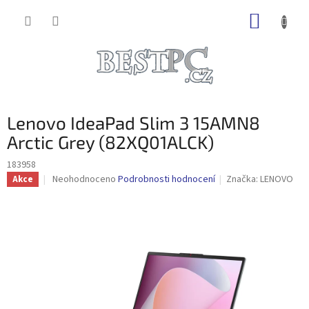
Přejít
NÁKUP
na
obsah
KOŠÍK
Lenovo IdeaPad Slim 3 15AMN8
Arctic Grey (82XQ01ALCK)
183958
Průměrné
Neohodnoceno
Podrobnosti hodnocení
Značka:
LENOVO
Akce
hodnocení
produktu
je
0,0
z
5
hvězdiček.