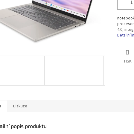
notebook 
procesor
4.0, inte
Detailní 
TISK
s
Diskuze
ailní popis produktu