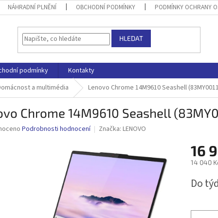
NÁHRADNÍ PLNĚNÍ
OBCHODNÍ PODMÍNKY
PODMÍNKY OCHRANY O
HLEDAT
chodní podmínky
Kontakty
Domácnost a multimédia
Lenovo Chrome 14M9610 Seashell (83MY001
ovo Chrome 14M9610 Seashell (83MY
né
noceno
Podrobnosti hodnocení
Značka:
LENOVO
ní
16 
u
14 040 K
Měrná
Do tý
cena:
ek.