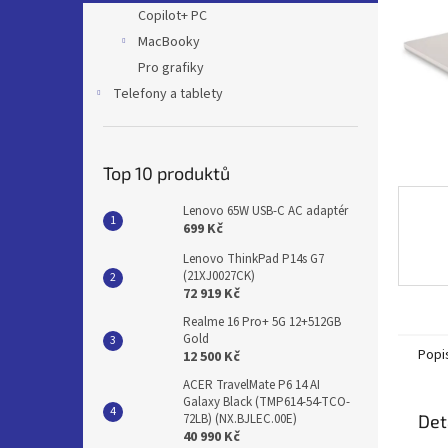
n
Copilot+ PC
e
MacBooky
l
Pro grafiky
Telefony a tablety
Top 10 produktů
Lenovo 65W USB-C AC adaptér
699 Kč
Lenovo ThinkPad P14s G7
(21XJ0027CK)
72 919 Kč
Realme 16 Pro+ 5G 12+512GB
Gold
Popi
12 500 Kč
ACER TravelMate P6 14 AI
Galaxy Black (TMP614-54-TCO-
Det
72LB) (NX.BJLEC.00E)
40 990 Kč