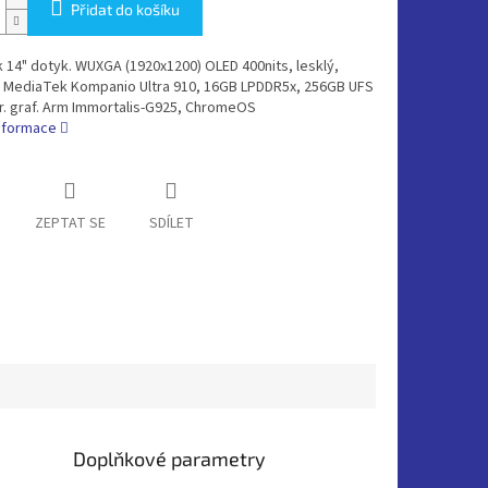
Přidat do košíku
14" dotyk. WUXGA (1920x1200) OLED 400nits, lesklý,
 MediaTek Kompanio Ultra 910, 16GB LPDDR5x, 256GB UFS
gr. graf. Arm Immortalis-G925, ChromeOS
informace
ZEPTAT SE
SDÍLET
Doplňkové parametry