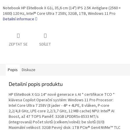
Notebook HP EliteBook X G1i, 35,6 cm (14") IPS 2.5K Antiglare (2560 ×
1600) 120 Hz, Intel® Core Ultra 7 258V, 32GB, 1TB, Windows 11 Pro
Detailní informace
ZEPTAT SE
SDÍLET
Popis
Diskuze
Detailní popis produktu
HP EliteBook X G1i 14“ nové generace s AI * certifikace TCO *
klávesa Copilot Operační systém: Windows 11 Pro Procesor:
Intel Core Ultra 7 258V (8 jader - 4P + 4LPE, 8 vláken, P-core
2,2/4,8 GHz, LPE-core 2,2/3,7 GHz, 12 MB cache) NPU: Intel® AI
Boost, až 47 TOPS Paměť: 32GB LPDDR5x-8533 MT/s
(integrovaná) Počet slotů (celkem/volné): be slotů (0/0)
Maximální velikost: 32GB Pevný disk: 1TB PCIe® Gen4 NVMe™ TLC