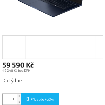
59 590 Kč
49 248 Kč bez DPH
Měrná
Do týdne
cena:
Přidat do košíku