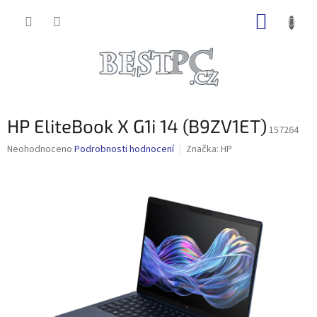
Přejít
NÁKUP
na
obsah
KOŠÍK
HP EliteBook X G1i 14 (B9ZV1ET)
157264
Průměrné
Neohodnoceno
Podrobnosti hodnocení
Značka:
HP
hodnocení
produktu
je
0,0
z
5
hvězdiček.