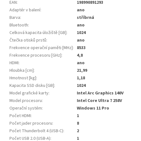
EAN
:
198990891293
Adaptér v balení
:
ano
Barva
:
stříbrná
Bluetooth
:
ano
Celková kapacita úložiště [GB]
:
1024
Čtečka otisků prstů
:
ano
Frekvence operační paměti [MHz]
:
8533
Frekvence procesoru [GHz]
:
4,8
HDMI
:
ano
Hloubka [cm]
:
21,99
Hmotnost [kg]
:
1,18
Kapacita SSD disku [GB]
:
1024
Model grafické karty
:
Intel Arc Graphics 140V
Model procesoru
:
Intel Core Ultra 7 258V
Operační systém
:
Windows 11 Pro
Počet HDMI
:
1
Počet jader procesoru
:
8
Počet Thunderbolt 4 (USB-C)
:
2
Počet USB 2.0 (USB-A)
:
1