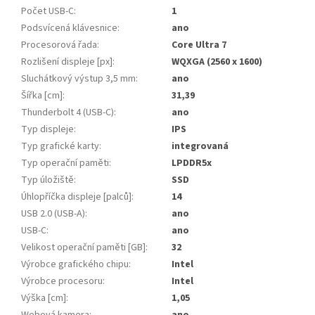
Počet USB-C
:
1
Podsvícená klávesnice
:
ano
Procesorová řada
:
Core Ultra 7
Rozlišení displeje [px]
:
WQXGA (2560 x 1600)
Sluchátkový výstup 3,5 mm
:
ano
Šířka [cm]
:
31,39
Thunderbolt 4 (USB-C)
:
ano
Typ displeje
:
IPS
Typ grafické karty
:
integrovaná
Typ operační paměti
:
LPDDR5x
Typ úložiště
:
SSD
Úhlopříčka displeje [palců]
:
14
USB 2.0 (USB-A)
:
ano
USB-C
:
ano
Velikost operační paměti [GB]
:
32
Výrobce grafického chipu
:
Intel
Výrobce procesoru
:
Intel
Výška [cm]
:
1,05