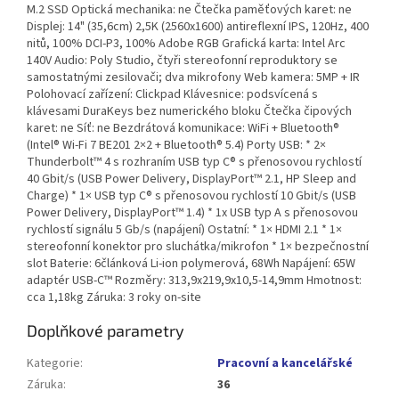
M.2 SSD Optická mechanika: ne Čtečka paměťových karet: ne
Displej: 14" (35,6cm) 2,5K (2560x1600) antireflexní IPS, 120Hz, 400
nitů, 100% DCI-P3, 100% Adobe RGB Grafická karta: Intel Arc
140V Audio: Poly Studio, čtyři stereofonní reproduktory se
samostatnými zesilovači; dva mikrofony Web kamera: 5MP + IR
Polohovací zařízení: Clickpad Klávesnice: podsvícená s
klávesami DuraKeys bez numerického bloku Čtečka čipových
karet: ne Síť: ne Bezdrátová komunikace: WiFi + Bluetooth®
(Intel® Wi-Fi 7 BE201 2×2 + Bluetooth® 5.4) Porty USB: * 2×
Thunderbolt™ 4 s rozhraním USB typ C® s přenosovou rychlostí
40 Gbit/s (USB Power Delivery, DisplayPort™ 2.1, HP Sleep and
Charge) * 1× USB typ C® s přenosovou rychlostí 10 Gbit/s (USB
Power Delivery, DisplayPort™ 1.4) * 1x USB typ A s přenosovou
rychlostí signálu 5 Gb/s (napájení) Ostatní: * 1× HDMI 2.1 * 1×
stereofonní konektor pro sluchátka/mikrofon * 1× bezpečnostní
slot Baterie: 6článková Li-ion polymerová, 68Wh Napájení: 65W
adaptér USB-C™ Rozměry: 313,9x219,9x10,5-14,9mm Hmotnost:
cca 1,18kg Záruka: 3 roky on-site
Doplňkové parametry
Kategorie
:
Pracovní a kancelářské
Záruka
:
36