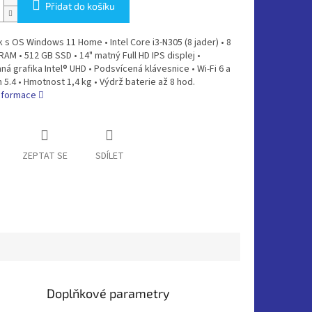
Přidat do košíku
s OS Windows 11 Home • Intel Core i3-N305 (8 jader) • 8
AM • 512 GB SSD • 14" matný Full HD IPS displej •
ná grafika Intel® UHD • Podsvícená klávesnice • Wi-Fi 6 a
 5.4 • Hmotnost 1,4 kg • Výdrž baterie až 8 hod.
informace
ZEPTAT SE
SDÍLET
Doplňkové parametry