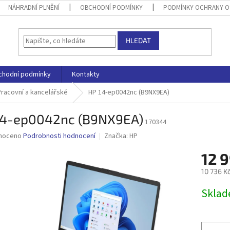
NÁHRADNÍ PLNĚNÍ
OBCHODNÍ PODMÍNKY
PODMÍNKY OCHRANY O
HLEDAT
chodní podmínky
Kontakty
Pracovní a kancelářské
HP 14-ep0042nc (B9NX9EA)
14-ep0042nc (B9NX9EA)
170344
né
noceno
Podrobnosti hodnocení
Značka:
HP
ní
12 
u
10 736 K
Měrná
Skla
cena:
ek.