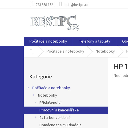
Přejít
733 568 162
info@bestpc.cz
na
obsah
Počítače a notebooky
Telefony a tablety
Ob
Domů
Počítače a notebooky
Notebooky
P
HP 
o
Přeskočit
s
Průměr
Neohod
Kategorie
kategorie
t
hodnoce
r
produkt
Počítače a notebooky
a
je
Notebooky
0,0
n
z
Příslušenství
n
5
í
Pracovní a kancelářské
hvězdič
p
2v1 a konvertibilní
a
Domácnost a multimédia