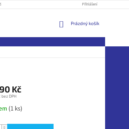
SOBNÍCH ÚDAJŮ
Přihlášení
NÁKUPNÍ
Prázdný košík
KOŠÍK
990 Kč
č bez DPH
dem
(1 ks)