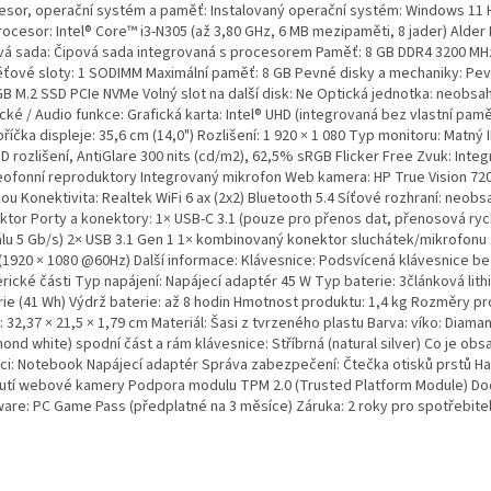
esor, operační systém a paměť: Instalovaný operační systém: Windows 11
rocesor: Intel® Core™ i3-N305 (až 3,80 GHz, 6 MB mezipaměti, 8 jader) Alder
vá sada: Čipová sada integrovaná s procesorem Paměť: 8 GB DDR4 3200 MHz
ťové sloty: 1 SODIMM Maximální paměť: 8 GB Pevné disky a mechaniky: Pev
GB M.2 SSD PCIe NVMe Volný slot na další disk: Ne Optická jednotka: neobsa
cké / Audio funkce: Grafická karta: Intel® UHD (integrovaná bez vlastní pamě
říčka displeje: 35,6 cm (14,0") Rozlišení: 1 920 × 1 080 Typ monitoru: Matný I
HD rozlišení, AntiGlare 300 nits (cd/m2), 62,5% sRGB Flicker Free Zvuk: Inte
eofonní reproduktory Integrovaný mikrofon Web kamera: HP True Vision 72
ou Konektivita: Realtek WiFi 6 ax (2x2) Bluetooth 5.4 Síťové rozhraní: neobs
ktor Porty a konektory: 1× USB-C 3.1 (pouze pro přenos dat, přenosová ryc
álu 5 Gb/s) 2× USB 3.1 Gen 1 1× kombinovaný konektor sluchátek/mikrofonu
 (1920 × 1080 @60Hz) Další informace: Klávesnice: Podsvícená klávesnice be
rické části Typ napájení: Napájecí adaptér 45 W Typ baterie: 3článková lit
rie (41 Wh) Výdrž baterie: až 8 hodin Hmotnost produktu: 1,4 kg Rozměry pr
): 32,37 × 21,5 × 1,79 cm Materiál: Šasi z tvrzeného plastu Barva: víko: Diama
ond white) spodní část a rám klávesnice: Stříbrná (natural silver) Co je ob
ici: Notebook Napájecí adaptér Správa zabezpečení: Čtečka otisků prstů 
utí webové kamery Podpora modulu TPM 2.0 (Trusted Platform Module) D
ware: PC Game Pass (předplatné na 3 měsíce) Záruka: 2 roky pro spotřebitel