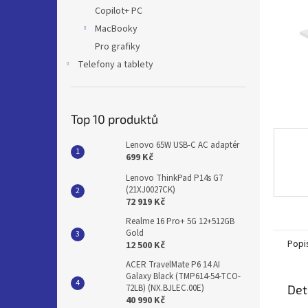
n
Copilot+ PC
e
MacBooky
l
Pro grafiky
Telefony a tablety
Top 10 produktů
Lenovo 65W USB-C AC adaptér
699 Kč
Lenovo ThinkPad P14s G7
(21XJ0027CK)
72 919 Kč
Realme 16 Pro+ 5G 12+512GB
Gold
Popi
12 500 Kč
ACER TravelMate P6 14 AI
Galaxy Black (TMP614-54-TCO-
Det
72LB) (NX.BJLEC.00E)
40 990 Kč