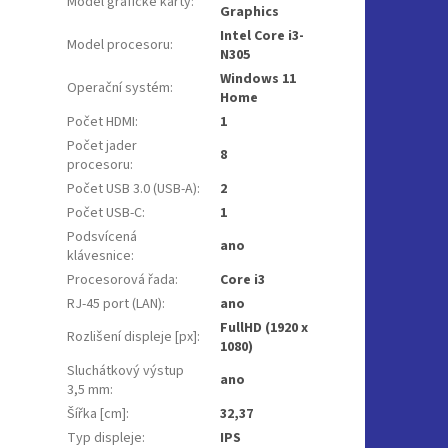
Model grafické karty
:
Graphics
Intel Core i3-
Model procesoru
:
N305
Windows 11
Operační systém
:
Home
Počet HDMI
:
1
Počet jader
8
procesoru
:
Počet USB 3.0 (USB-A)
:
2
Počet USB-C
:
1
Podsvícená
ano
klávesnice
:
Procesorová řada
:
Core i3
RJ-45 port (LAN)
:
ano
FullHD (1920 x
Rozlišení displeje [px]
:
1080)
Sluchátkový výstup
ano
3,5 mm
:
Šířka [cm]
:
32,37
Typ displeje
:
IPS