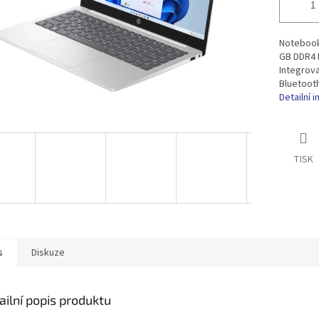
Notebook 
GB DDR4 R
Integrova
Bluetooth
Detailní 
TISK
s
Diskuze
ailní popis produktu