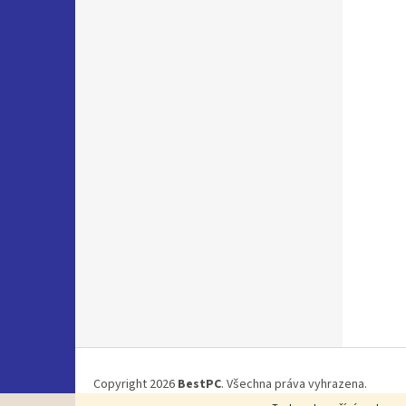
Z
á
Copyright 2026
BestPC
. Všechna práva vyhrazena.
p