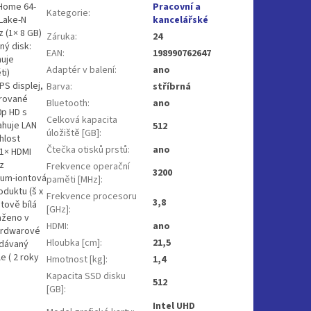
 Home 64-
Pracovní a
Kategorie
:
 Lake-N
kancelářské
 (1× 8 GB)
Záruka
:
24
ný disk:
EAN
:
198990762647
huje
Adaptér v balení
:
ano
ti)
PS displej,
Barva
:
stříbrná
grované
Bluetooth
:
ano
0p HD s
Celková kapacita
ahuje LAN
512
úložiště [GB]
:
hlost
Čtečka otisků prstů
:
ano
 1× HDMI
z
Frekvence operační
3200
hium-iontová
paměti [MHz]
:
oduktu (š x
Frekvence procesoru
3,8
ntově bílá
[GHz]
:
saženo v
HDMI
:
ano
Hardwarové
Hloubka [cm]
:
21,5
odávaný
e ( 2 roky
Hmotnost [kg]
:
1,4
Kapacita SSD disku
512
[GB]
:
Intel UHD