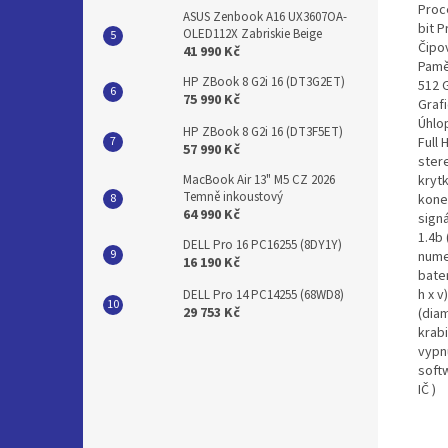
Proc
ASUS Zenbook A16 UX3607OA-
bit P
OLED112X Zabriskie Beige
Čipo
41 990 Kč
Pamě
HP ZBook 8 G2i 16 (DT3G2ET)
512 
75 990 Kč
Grafi
Úhlop
HP ZBook 8 G2i 16 (DT3F5ET)
Full 
57 990 Kč
ster
krytk
MacBook Air 13" M5 CZ 2026
Temně inkoustový
kone
64 990 Kč
sign
1.4b
DELL Pro 16 PC16255 (8DY1Y)
nume
16 190 Kč
bate
h x v
DELL Pro 14 PC14255 (68WD8)
29 753 Kč
(diam
krab
vypn
soft
IČ )