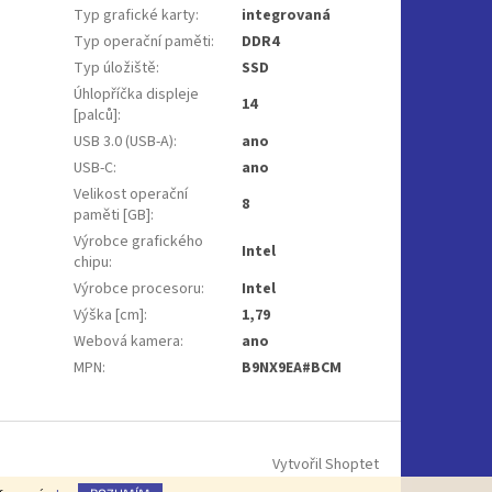
Typ grafické karty
:
integrovaná
Typ operační paměti
:
DDR4
Typ úložiště
:
SSD
Úhlopříčka displeje
14
[palců]
:
USB 3.0 (USB-A)
:
ano
USB-C
:
ano
Velikost operační
8
paměti [GB]
:
Výrobce grafického
Intel
chipu
:
Výrobce procesoru
:
Intel
Výška [cm]
:
1,79
Webová kamera
:
ano
MPN
:
B9NX9EA#BCM
Vytvořil Shoptet