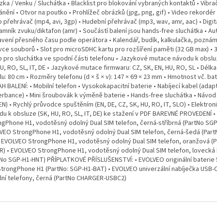
ka / Venku / Sluchátka • Blacklist pro blokování vybraných kontaktů • Vibra
nění • Otvor na poutko • Prohlížeč obrázků (jpg, png, gif) • Video rekordér (
 přehrávač (mp4, avi, 3gp) • Hudební přehrávač (mp3, wav, amr, aac) • Digit
amník zvuku/diktafon (amr) • Součástí balení jsou hands-free sluchátka • A
avení přesného času podle operátora • Kalendář, budík, kalkulačka, pozná
vce souborů • Slot pro microSDHC kartu pro rozšíření paměti (32 GB max) •
p pro sluchátka ve spodní části telefonu • Jazykové mutace návodu k obslu
U, RO, SL, IT, DE • Jazykové mutace firmwaru: CZ, SK, EN, HU, RO, SL • Délka
u: 80 cm • Rozměry telefonu (d × š × v): 147 × 69 × 23 mm • Hmotnost vč. bat
 BALENÍ: • Mobilní telefon • Vysokokapacitní baterie • Nabíjecí kabel (adap
rbance) • Mini šroubovák k výměně baterie • Hands-free sluchátka • Návod
EN) • Rychlý průvodce spuštěním (EN, DE, CZ, SK, HU, RO, IT, SLO) • Elektron
du k obsluze (SK, HU, RO, SL, IT, DE) ke stažení v PDF BAREVNÉ PROVEDENÍ 
ngPhone H1, vodotěsný odolný Dual SIM telefon, černá-stříbrná (PartNo SGP
VEO StrongPhone H1, vodotěsný odolný Dual SIM telefon, černá-šedá (Part
• EVOLVEO StrongPhone H1, vodotěsný odolný Dual SIM telefon, oranžová (
R) • EVOLVEO StrongPhone H1, vodotěsný odolný Dual SIM telefon, lovecká
tNo SGP-H1-HNT) PŘÍPLATKOVÉ PŘÍSLUŠENSTVÍ: • EVOLVEO originální baterie
StrongPhone H1 (PartNo: SGP-H1-BAT) • EVOLVEO univerzální nabíječka USB-
lní telefony, černá (PartNo CHARGER-USBC2)