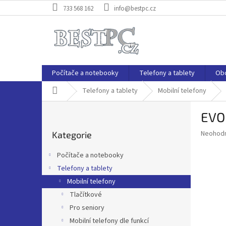
Přejít
733 568 162
info@bestpc.cz
na
obsah
Počítače a notebooky
Telefony a tablety
Ob
Domů
Telefony a tablety
Mobilní telefony
P
EVO
o
Přeskočit
s
Průměr
Neohod
Kategorie
kategorie
t
hodnoce
r
produkt
Počítače a notebooky
a
je
Telefony a tablety
0,0
n
z
Mobilní telefony
n
5
í
Tlačítkové
hvězdič
p
Pro seniory
a
Mobilní telefony dle funkcí