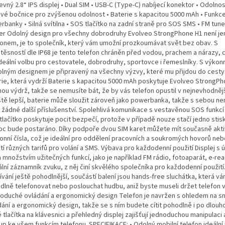
evný 2.8“ IPS displej • Dual SIM • USB-C (Type-C) nabíjecí konektor • Odolnos
vé bočnice pro zvýšenou odolnost • Baterie s kapacitou 5000 mAh • Funkc
banky • Silná svítilna • SOS tlačítko na zadní straně pro SOS SMS • FM tune
er Odolný design pro všechny dobrodruhy Evolveo StrongPhone H1 není je
fonem, je to společník, který vám umožní prozkoumávat svět bez obav. S
těsností dle IP68 je tento telefon chráněn před vodou, prachem a nárazy, c
ideální volbu pro cestovatele, dobrodruhy, sportovce i řemeslníky. S výkon
olným designem je připravený na všechny výzvy, které mu přijdou do cesty
rie, která vydrží Baterie s kapacitou 5000 mAh poskytuje Evolveo StrongP
ou výdrž, takže se nemusíte bát, že by vás telefon opustil v nejnevhodnější
eště lepší, baterie může sloužit zároveň jako powerbanka, takže s sebou n
t žádné další příslušenství. Spolehlivá komunikace s vestavěnou SOS funkc
tlačítko poskytuje pocit bezpečí, protože v případě nouze stačí jedno stisk
c bude postaráno. Díky podpoře dvou SIM karet můžete mít současně akti
fonní čísla, což je ideální pro oddělení pracovních a soukromých hovorů neb
tí různých tarifů pro volání a SMS. Výbava pro každodenní použití Displej s 
a množstvím užitečných funkcí, jako je například FM rádio, fotoaparát, e-r
ální záznamník zvuku, z něj činí skvělého společníka pro každodenní použití
ívání ještě pohodlnější, součástí balení jsou hands-free sluchátka, která v
dlně telefonovat nebo poslouchat hudbu, aniž byste museli držet telefon v
oduché ovládání a ergonomický design Telefon je navržen s ohledem na s
dání a ergonomický design, takže se s ním budete cítit pohodlně i po dlouh
 tlačítka na klávesnici a přehledný displej zajišťují jednoduchou manipulaci 
up ke všem funkcím telefonu. SPECIFIKACE: • Odolný mobilní telefon ideální