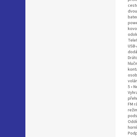
cest
dvou 
bate
powe
kovo
odoln
Tele
USB-
dodá
Drát
hlučn
kont
osob
volá
5 • N
Vyhra
přeh
FM rá
režim
podsv
Odděl
horn
Podpo