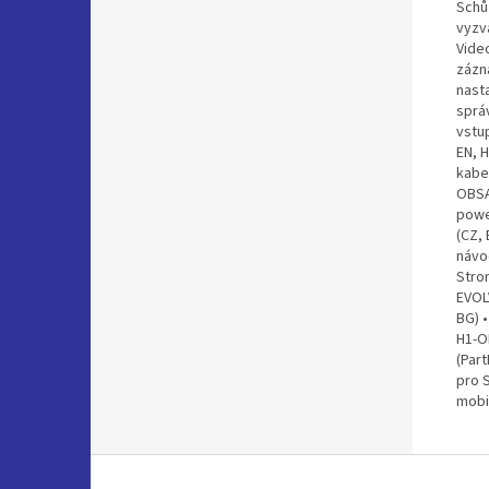
Schůz
vyzvá
Video
zázn
nast
sprá
vstu
EN, H
kabel
OBSAH
powe
(CZ, 
návo
Stro
EVOL
BG) 
H1-O
(Par
pro 
mobi
Z
á