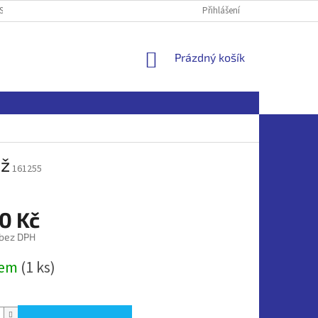
SOBNÍCH ÚDAJŮ
Přihlášení
NÁKUPNÍ
Prázdný košík
KOŠÍK
áž
161255
0 Kč
 bez DPH
dem
(1 ks)