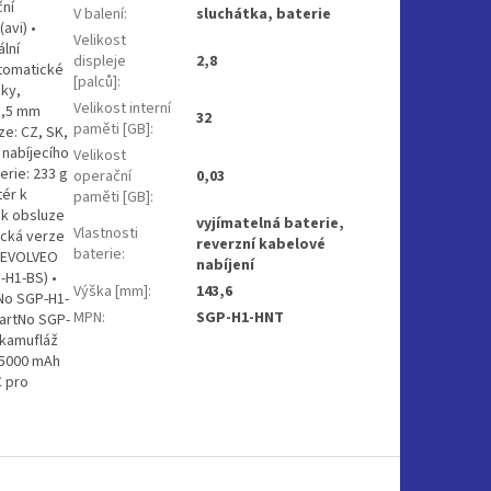
ční
V balení
:
sluchátka, baterie
avi) •
Velikost
ální
displeje
2,8
utomatické
[palců]
:
mky,
Velikost interní
 3,5 mm
32
paměti [GB]
:
ze: CZ, SK,
 nabíjecího
Velikost
erie: 233 g
operační
0,03
tér k
paměti [GB]
:
 k obsluze
vyjímatelná baterie,
Vlastnosti
ická verze
reverzní kabelové
baterie
:
• EVOLVEO
nabíjení
-H1-BS) •
Výška [mm]
:
143,6
No SGP-H1-
MPN
:
SGP-H1-HNT
PartNo SGP-
 kamufláž
 5000 mAh
C pro