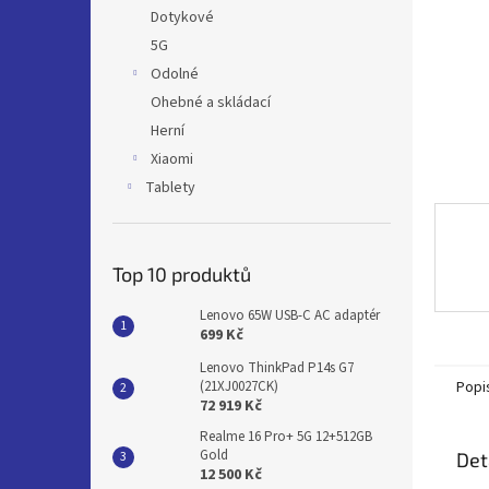
n
Dotykové
e
5G
l
Odolné
Ohebné a skládací
Herní
Xiaomi
Tablety
Top 10 produktů
Lenovo 65W USB-C AC adaptér
699 Kč
Lenovo ThinkPad P14s G7
Popi
(21XJ0027CK)
72 919 Kč
Realme 16 Pro+ 5G 12+512GB
Gold
Det
12 500 Kč