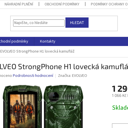
NÁHRADNÍ PLNĚNÍ
OBCHODNÍ PODMÍNKY
PODMÍNKY OCHRANY O
HLEDAT
chodní podmínky
Kontakty
EVOLVEO StrongPhone H1 lovecká kamufláž
LVEO StrongPhone H1 lovecká kamufl
né
noceno
Podrobnosti hodnocení
Značka:
EVOLVEO
ní
1 29
u
1 066 Kč
Měrná
Skla
cena:
ek.