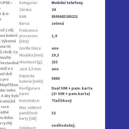
t IP68 •
Kategorie
:
Mobilní telefony
e
Záruka
:
24
r & e-
EAN
:
8595683205221
n
Barva
:
zelená
ož z něj
Frekvence
nou baterií
procesoru
1,9
. Výkonná
[GHz]
:
hone H1
Gorilla Glass
:
ano
 chvíli. Co
Hloubka [mm]
:
19,3
emusíte
Hmotnost [g]
:
233
í Vestavěné
nutí a o
Jack 3,5 mm
:
ano
vní dvě
Kapacita
5000
o pro
baterie [mAh]
:
úhlopříčkou
Konfigurace
Dual SIM + pam. karta
eader nebo
karet
:
(2× SIM + pam.karta)
. A aby bylo
Konstrukce
:
Tlačítkový
ám umožní
 ruce.
Max. velikost
nadné
paměťové
32
ou dobu.
karty [GB]
:
a rychlý
voděodolný,
Odolnost
:
 pro