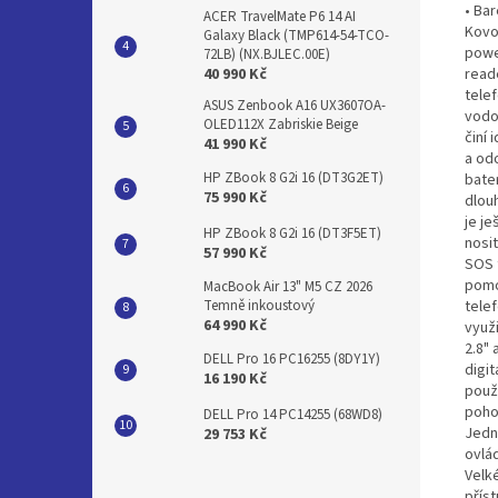
• Bar
ACER TravelMate P6 14 AI
Kovo
Galaxy Black (TMP614-54-TCO-
power
72LB) (NX.BJLEC.00E)
read
40 990 Kč
tele
ASUS Zenbook A16 UX3607OA-
vodo
OLED112X Zabriskie Beige
činí 
41 990 Kč
a od
HP ZBook 8 G2i 16 (DT3G2ET)
bate
75 990 Kč
dlouh
je j
HP ZBook 8 G2i 16 (DT3F5ET)
nosi
57 990 Kč
SOS 
pomo
MacBook Air 13" M5 CZ 2026
tele
Temně inkoustový
64 990 Kč
využi
2.8" 
DELL Pro 16 PC16255 (8DY1Y)
digit
16 190 Kč
použ
poho
DELL Pro 14 PC14255 (68WD8)
Jedn
29 753 Kč
ovlá
Velké
příst