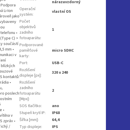
nárazuvzdorný
• Podpora
Operační
á Li-Ion
vlastní OS
systém
:
zároveň jako
Počet
 vybaveny
objektivů
nou
1
zadního
 telefonu •
fotoaparátu
:
 (Type C) >
ky součástí
Podporované
3,5 mm •
paměťové
micro SDHC
munikaci v
karty
:
žení
Port
:
USB-C
 blízkých
Rozlišení
 nouzové
320 x 240
displeje [px]
:
S kontaktů:
rádia •
Rozlišení
u,
zadního
2
pro poslech
fotoaparátu
vostním
[Mpx]
:
é
SOS tlačítko
:
ano
e •
Stupeň krytí IP
:
IP68
ítilna v
Šířka [mm]
:
64,4
S zpráv •
ichý /
Typ displeje
:
IPS