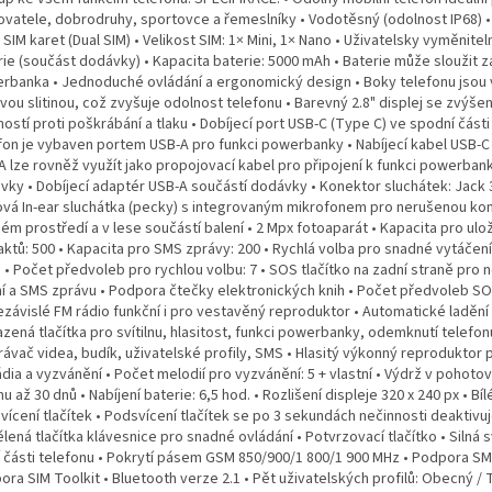
ovatele, dobrodruhy, sportovce a řemeslníky • Vodotěsný (odolnost IP68) 
SIM karet (Dual SIM) • Velikost SIM: 1× Mini, 1× Nano • Uživatelsky vyměniteln
rie (součást dodávky) • Kapacita baterie: 5000 mAh • Baterie může sloužit 
rbanka • Jednoduché ovládání a ergonomický design • Boky telefonu jsou
vou slitinou, což zvyšuje odolnost telefonu • Barevný 2.8" displej se zvýše
ostí proti poškrábání a tlaku • Dobíjecí port USB-C (Type C) ve spodní části
fon je vybaven portem USB-A pro funkci powerbanky • Nabíjecí kabel USB-C
A lze rovněž využít jako propojovací kabel pro připojení k funkci powerban
vky • Dobíjecí adaptér USB-A součástí dodávky • Konektor sluchátek: Jack 
ová In-ear sluchátka (pecky) s integrovaným mikrofonem pro nerušenou ko
ém prostředí a v lese součástí balení • 2 Mpx fotoaparát • Kapacita pro ulo
aktů: 500 • Kapacita pro SMS zprávy: 200 • Rychlá volba pro snadné vytáčení
 • Počet předvoleb pro rychlou volbu: 7 • SOS tlačítko na zadní straně pro
ní a SMS zprávu • Podpora čtečky elektronických knih • Počet předvoleb SO
ezávislé FM rádio funkční i pro vestavěný reproduktor • Automatické ladění 
zená tlačítka pro svítilnu, hlasitost, funkci powerbanky, odemknutí telefon
rávač videa, budík, uživatelské profily, SMS • Hlasitý výkonný reproduktor 
dia a vyzvánění • Počet melodií pro vyzvánění: 5 + vlastní • Výdrž v pohoto
u až 30 dnů • Nabíjení baterie: 6,5 hod. • Rozlišení displeje 320 x 240 px • Bíl
ícení tlačítek • Podsvícení tlačítek se po 3 sekundách nečinnosti deaktivuj
ená tlačítka klávesnice pro snadné ovládání • Potvrzovací tlačítko • Silná sv
í části telefonu • Pokrytí pásem GSM 850/900/1 800/1 900 MHz • Podpora SM
ra SIM Toolkit • Bluetooth verze 2.1 • Pět uživatelských profilů: Obecný / T