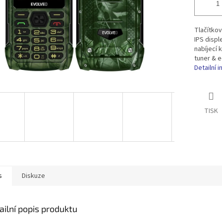
Tlačítkov
IPS displ
nabíjecí 
tuner & e
Detailní 
TISK
s
Diskuze
ailní popis produktu