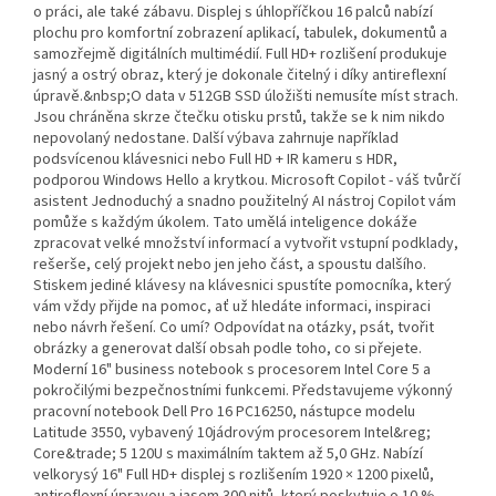
o práci, ale také zábavu. Displej s úhlopříčkou 16 palců nabízí
plochu pro komfortní zobrazení aplikací, tabulek, dokumentů a
samozřejmě digitálních multimédií. Full HD+ rozlišení produkuje
jasný a ostrý obraz, který je dokonale čitelný i díky antireflexní
úpravě.&nbsp;O data v 512GB SSD úložišti nemusíte míst strach.
Jsou chráněna skrze čtečku otisku prstů, takže se k nim nikdo
nepovolaný nedostane. Další výbava zahrnuje například
podsvícenou klávesnici nebo Full HD + IR kameru s HDR,
podporou Windows Hello a krytkou. Microsoft Copilot - váš tvůrčí
asistent Jednoduchý a snadno použitelný AI nástroj Copilot vám
pomůže s každým úkolem. Tato umělá inteligence dokáže
zpracovat velké množství informací a vytvořit vstupní podklady,
rešerše, celý projekt nebo jen jeho část, a spoustu dalšího.
Stiskem jediné klávesy na klávesnici spustíte pomocníka, který
vám vždy přijde na pomoc, ať už hledáte informaci, inspiraci
nebo návrh řešení. Co umí? Odpovídat na otázky, psát, tvořit
obrázky a generovat další obsah podle toho, co si přejete.
Moderní 16" business notebook s procesorem Intel Core 5 a
pokročilými bezpečnostními funkcemi. Představujeme výkonný
pracovní notebook Dell Pro 16 PC16250, nástupce modelu
Latitude 3550, vybavený 10jádrovým procesorem Intel&reg;
Core&trade; 5 120U s maximálním taktem až 5,0 GHz. Nabízí
velkorysý 16" Full HD+ displej s rozlišením 1920 × 1200 pixelů,