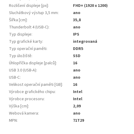
Rozlišení displeje [px]
:
FHD+ (1920 x 1200)
Sluchátkový výstup 3,5 mm
:
ano
Šířka [cm]
:
35,8
Thunderbolt 4 (USB-C)
:
ano
Typ displeje
:
IPS
Typ grafické karty
:
integrovaná
Typ operační paměti
:
DDR5
Typ úložiště
:
SSD
Úhlopříčka displeje [palců]
:
16
USB 3.0 (USB-A)
:
ano
USB-C
:
ano
Velikost operační paměti [GB]
:
16
Výrobce grafického chipu
:
Intel
Výrobce procesoru
:
Intel
Výška [cm]
:
2,09
Webová kamera
:
ano
MPN
:
71T29