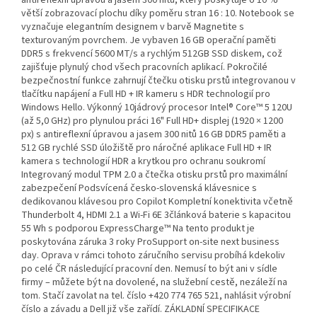
antireflexní úpravou a jasem 300 nitů, který poskytuje o 10 %
větší zobrazovací plochu díky poměru stran 16 : 10. Notebook se
vyznačuje elegantním designem v barvě Magnetite s
texturovaným povrchem. Je vybaven 16 GB operační paměti
DDR5 s frekvencí 5600 MT/s a rychlým 512GB SSD diskem, což
zajišťuje plynulý chod všech pracovních aplikací. Pokročilé
bezpečnostní funkce zahrnují čtečku otisku prstů integrovanou v
tlačítku napájení a Full HD + IR kameru s HDR technologií pro
Windows Hello. Výkonný 10jádrový procesor Intel® Core™ 5 120U
(až 5,0 GHz) pro plynulou práci 16" Full HD+ displej (1920 × 1200
px) s antireflexní úpravou a jasem 300 nitů 16 GB DDR5 paměti a
512 GB rychlé SSD úložiště pro náročné aplikace Full HD + IR
kamera s technologií HDR a krytkou pro ochranu soukromí
Integrovaný modul TPM 2.0 a čtečka otisku prstů pro maximální
zabezpečení Podsvícená česko-slovenská klávesnice s
dedikovanou klávesou pro Copilot Kompletní konektivita včetně
Thunderbolt 4, HDMI 2.1 a Wi-Fi 6E 3článková baterie s kapacitou
55 Wh s podporou ExpressCharge™ Na tento produkt je
poskytována záruka 3 roky ProSupport on-site next business
day. Oprava v rámci tohoto záručního servisu probíhá kdekoliv
po celé ČR následující pracovní den. Nemusí to být ani v sídle
firmy – můžete být na dovolené, na služební cestě, nezáleží na
tom. Stačí zavolat na tel. číslo +420 774 765 521, nahlásit výrobní
číslo a závadu a Dell již vše zařídí. ZÁKLADNÍ SPECIFIKACE