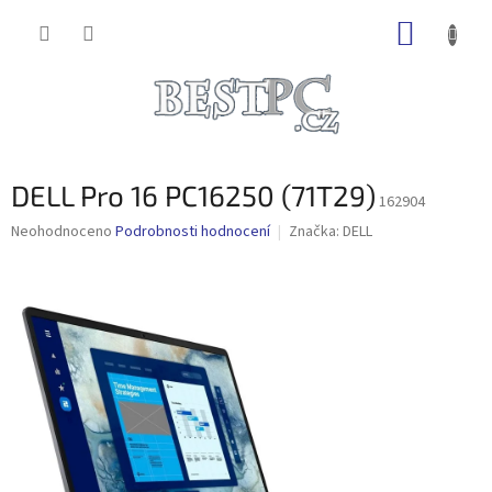
Přejít
NÁKUP
na
obsah
KOŠÍK
DELL Pro 16 PC16250 (71T29)
162904
Průměrné
Neohodnoceno
Podrobnosti hodnocení
Značka:
DELL
hodnocení
produktu
je
0,0
z
5
hvězdiček.