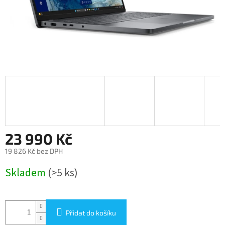
23 990 Kč
19 826 Kč bez DPH
Měrná
Skladem
(>5 ks)
cena:
Přidat do košíku