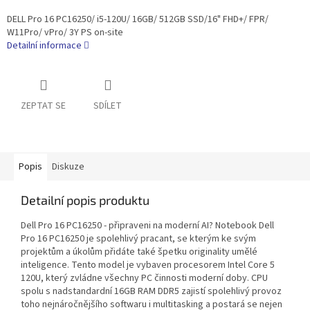
DELL Pro 16 PC16250/ i5-120U/ 16GB/ 512GB SSD/16" FHD+/ FPR/
W11Pro/ vPro/ 3Y PS on-site
Detailní informace
ZEPTAT SE
SDÍLET
Popis
Diskuze
Detailní popis produktu
Dell Pro 16 PC16250 - připraveni na moderní AI? Notebook Dell
Pro 16 PC16250 je spolehlivý pracant, se kterým ke svým
projektům a úkolům přidáte také špetku originality umělé
inteligence. Tento model je vybaven procesorem Intel Core 5
120U, který zvládne všechny PC činnosti moderní doby. CPU
spolu s nadstandardní 16GB RAM DDR5 zajistí spolehlivý provoz
toho nejnáročnějšího softwaru i multitasking a postará se nejen