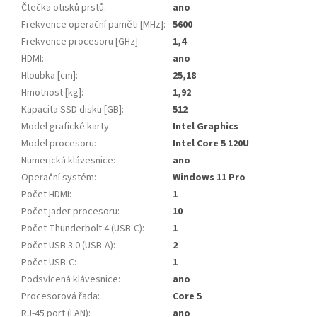
Čtečka otisků prstů
:
ano
Frekvence operační paměti [MHz]
:
5600
Frekvence procesoru [GHz]
:
1,4
HDMI
:
ano
Hloubka [cm]
:
25,18
Hmotnost [kg]
:
1,92
Kapacita SSD disku [GB]
:
512
Model grafické karty
:
Intel Graphics
Model procesoru
:
Intel Core 5 120U
Numerická klávesnice
:
ano
Operační systém
:
Windows 11 Pro
Počet HDMI
:
1
Počet jader procesoru
:
10
Počet Thunderbolt 4 (USB-C)
:
1
Počet USB 3.0 (USB-A)
:
2
Počet USB-C
:
1
Podsvícená klávesnice
:
ano
Procesorová řada
:
Core 5
RJ-45 port (LAN)
:
ano