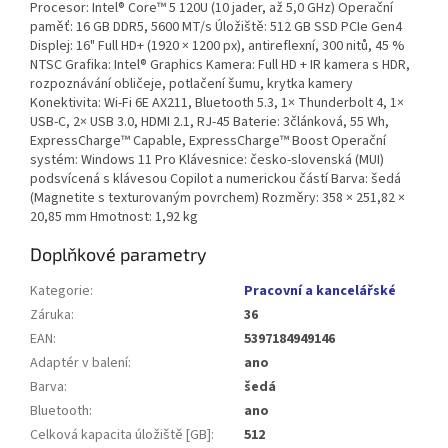
Procesor: Intel® Core™ 5 120U (10 jader, až 5,0 GHz) Operační
paměť: 16 GB DDR5, 5600 MT/s Úložiště: 512 GB SSD PCIe Gen4
Displej: 16" Full HD+ (1920 × 1200 px), antireflexní, 300 nitů, 45 %
NTSC Grafika: Intel® Graphics Kamera: Full HD + IR kamera s HDR,
rozpoznávání obličeje, potlačení šumu, krytka kamery
Konektivita: Wi-Fi 6E AX211, Bluetooth 5.3, 1× Thunderbolt 4, 1×
USB-C, 2× USB 3.0, HDMI 2.1, RJ-45 Baterie: 3článková, 55 Wh,
ExpressCharge™ Capable, ExpressCharge™ Boost Operační
systém: Windows 11 Pro Klávesnice: česko-slovenská (MUI)
podsvícená s klávesou Copilot a numerickou částí Barva: šedá
(Magnetite s texturovaným povrchem) Rozměry: 358 × 251,82 ×
20,85 mm Hmotnost: 1,92 kg
Doplňkové parametry
Kategorie
:
Pracovní a kancelářské
Záruka
:
36
EAN
:
5397184949146
Adaptér v balení
:
ano
Barva
:
šedá
Bluetooth
:
ano
Celková kapacita úložiště [GB]
:
512