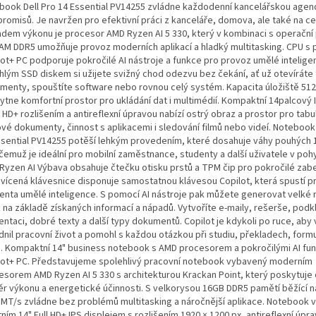
book Dell Pro 14 Essential PV14255 zvládne každodenní kancelářskou agen
romisů. Je navržen pro efektivní práci z kanceláře, domova, ale také na ce
adem výkonu je procesor AMD Ryzen AI 5 330, který v kombinaci s operační
AM DDR5 umožňuje provoz moderních aplikací a hladký multitasking. CPU s
lot+ PC podporuje pokročilé AI nástroje a funkce pro provoz umělé intelige
chlým SSD diskem si užijete svižný chod odezvu bez čekání, ať už otevíráte 
menty, spouštíte software nebo rovnou celý systém. Kapacita úložiště 51
ytne komfortní prostor pro ukládání dat i multimédií. Kompaktní 14palcový I
l HD+ rozlišením a antireflexní úpravou nabízí ostrý obraz a prostor pro tabu
ové dokumenty, činnost s aplikacemi i sledování filmů nebo videí. Notebook
ssential PV14255 potěší lehkým provedením, které dosahuje váhy pouhých 1
 čemuž je ideální pro mobilní zaměstnance, studenty a další uživatele v poh
Ryzen AI Výbava obsahuje čtečku otisku prstů a TPM čip pro pokročilé zab
vícená klávesnice disponuje samostatnou klávesou Copilot, která spustí p
tenta umělé inteligence. S pomocí AI nástroje pak můžete generovat velké
ů na základě získaných informací a nápadů. Vytvoříte e-maily, rešerše, podk
entaci, dobré texty a další typy dokumentů. Copilot je kdykoli po ruce, aby
dnil pracovní život a pomohl s každou otázkou při studiu, překladech, form
. Kompaktní 14" business notebook s AMD procesorem a pokročilými AI fu
lot+ PC. Představujeme spolehlivý pracovní notebook vybavený moderním
esorem AMD Ryzen AI 5 330 s architekturou Krackan Point, který poskytuje 
r výkonu a energetické účinnosti. S velkorysou 16GB DDR5 pamětí běžící n
 MT/s zvládne bez problémů multitasking a náročnější aplikace. Notebook v
tním 14" Full HD+ IPS displejem s rozlišením 1920 × 1200 px, antireflexní úpr