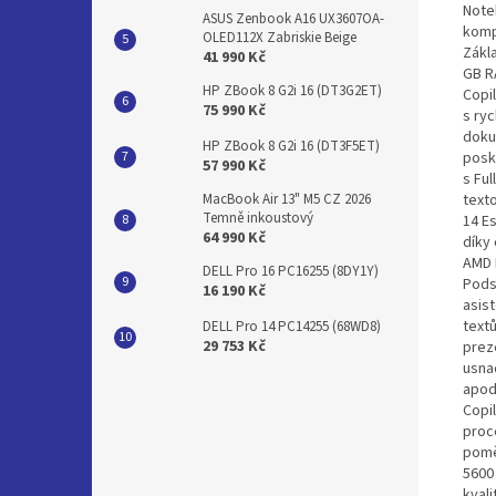
Note
ASUS Zenbook A16 UX3607OA-
komp
OLED112X Zabriskie Beige
Zákl
41 990 Kč
GB R
HP ZBook 8 G2i 16 (DT3G2ET)
Copi
75 990 Kč
s ry
doku
HP ZBook 8 G2i 16 (DT3F5ET)
posk
57 990 Kč
s Ful
text
MacBook Air 13" M5 CZ 2026
Temně inkoustový
14 E
64 990 Kč
díky
AMD 
DELL Pro 16 PC16255 (8DY1Y)
Pods
16 190 Kč
asis
text
DELL Pro 14 PC14255 (68WD8)
29 753 Kč
prez
usna
apod
Copi
proc
pomě
5600
kvali