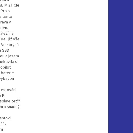
GB M.2 PCIe
 Pro s
a tento
rava v
 den.
áleží na
Dell již vše
 Velkorysá
e SSD
vou a jasem
ektivita s
opilot
 baterie
 vybaven
 testování
a K
isplayPort™
t pro snadný
entovi.
 11.
ím