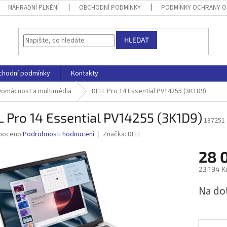
NÁHRADNÍ PLNĚNÍ
OBCHODNÍ PODMÍNKY
PODMÍNKY OCHRANY O
HLEDAT
chodní podmínky
Kontakty
Domácnost a multimédia
DELL Pro 14 Essential PV14255 (3K1D9)
 Pro 14 Essential PV14255 (3K1D9)
187251
né
noceno
Podrobnosti hodnocení
Značka:
DELL
ní
28 
u
23 194 K
Měrná
Na do
cena:
ek.