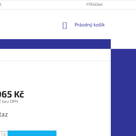
SOBNÍCH ÚDAJŮ
Přihlášení
NÁKUPNÍ
Prázdný košík
KOŠÍK
065 Kč
č bez DPH
taz