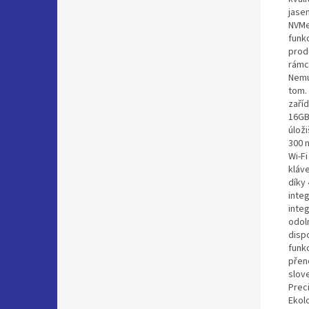
jase
NVMe
funkc
prod
rámc
Nemus
tom. 
zaří
16GB
úloži
300 
Wi-F
kláv
díky
inte
inte
odol
disp
funkc
přen
slove
Prec
Ekol