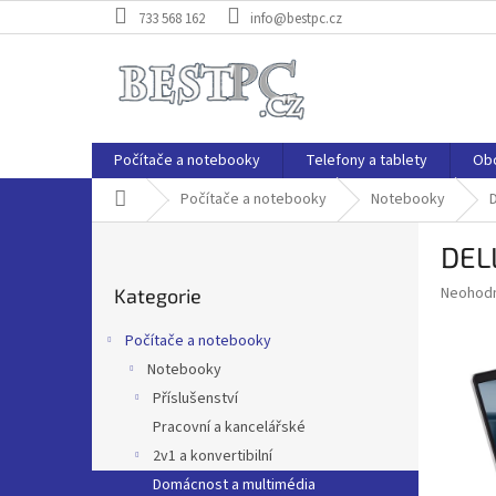
Přejít
733 568 162
info@bestpc.cz
na
obsah
Počítače a notebooky
Telefony a tablety
Ob
Domů
Počítače a notebooky
Notebooky
P
DELL
o
Přeskočit
s
Průměr
Neohod
Kategorie
kategorie
t
hodnoce
r
produkt
Počítače a notebooky
a
je
Notebooky
0,0
n
z
Příslušenství
n
5
í
Pracovní a kancelářské
hvězdič
p
2v1 a konvertibilní
a
Domácnost a multimédia