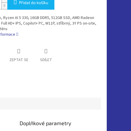
Přidat do košíku
, Ryzen AI 5 330, 16GB DDR5, 512GB SSD, AMD Radeon
 Full HD+ IPS, Copilot+ PC, W11P, stříbrný, 3Y PS on-site,
téru
informace
ZEPTAT SE
SDÍLET
Doplňkové parametry