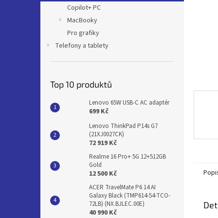
n
Copilot+ PC
e
MacBooky
l
Pro grafiky
Telefony a tablety
Top 10 produktů
Lenovo 65W USB-C AC adaptér
699 Kč
Lenovo ThinkPad P14s G7
(21XJ0027CK)
72 919 Kč
Realme 16 Pro+ 5G 12+512GB
Gold
Popi
12 500 Kč
ACER TravelMate P6 14 AI
Galaxy Black (TMP614-54-TCO-
Det
72LB) (NX.BJLEC.00E)
40 990 Kč