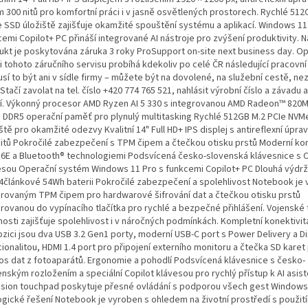
m 300 nitů pro komfortní práci i v jasně osvětlených prostorech. Rychlé 512
 SSD úložiště zajišťuje okamžité spouštění systému a aplikací. Windows 11
emi Copilot+ PC přináší integrované AI nástroje pro zvýšení produktivity. N
ukt je poskytována záruka 3 roky ProSupport on-site next business day. Op
i tohoto záručního servisu probíhá kdekoliv po celé ČR následující pracovní
í to být ani v sídle firmy – můžete být na dovolené, na služební cestě, nez
Stačí zavolat na tel. číslo +420 774 765 521, nahlásit výrobní číslo a závadu a 
dí. Výkonný procesor AMD Ryzen AI 5 330 s integrovanou AMD Radeon™ 820M
 DDR5 operační paměť pro plynulý multitasking Rychlé 512GB M.2 PCIe NVM
ště pro okamžité odezvy Kvalitní 14" Full HD+ IPS displej s antireflexní úpra
nitů Pokročilé zabezpečení s TPM čipem a čtečkou otisku prstů Moderní kon
i 6E a Bluetooth® technologiemi Podsvícená česko-slovenská klávesnice s C
esou Operační systém Windows 11 Pro s funkcemi Copilot+ PC Dlouhá výdrž
 4článkové 54Wh baterii Pokročilé zabezpečení a spolehlivost Notebook je
grovaným TPM čipem pro hardwarové šifrování dat a čtečkou otisku prstů
grovanou do vypínacího tlačítka pro rychlé a bezpečné přihlášení. Vojenské
nosti zajišťuje spolehlivost i v náročných podmínkách. Kompletní konektivit
ozici jsou dva USB 3.2 Gen1 porty, moderní USB-C port s Power Delivery a D
ionalitou, HDMI 1.4 port pro připojení externího monitoru a čtečka SD kare
os dat z fotoaparátů. Ergonomie a pohodlí Podsvícená klávesnice s česko-
nským rozložením a speciální Copilot klávesou pro rychlý přístup k AI asist
ision touchpad poskytuje přesné ovládání s podporou všech gest Windows
ogické řešení Notebook je vyroben s ohledem na životní prostředí s použit