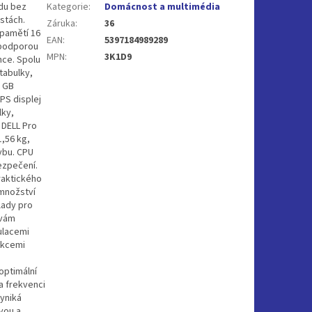
du bez
Kategorie
:
Domácnost a multimédia
stách.
Záruka
:
36
 pamětí 16
EAN
:
5397184989289
 podporou
MPN
:
3K1D9
nce. Spolu
tabulky,
2 GB
PS displej
lky,
 DELL Pro
,56 kg,
ybu. CPU
ezpečení.
raktického
 množství
lady pro
 vám
ulacemi
nkcemi
optimální
a frekvenci
yniká
avou a