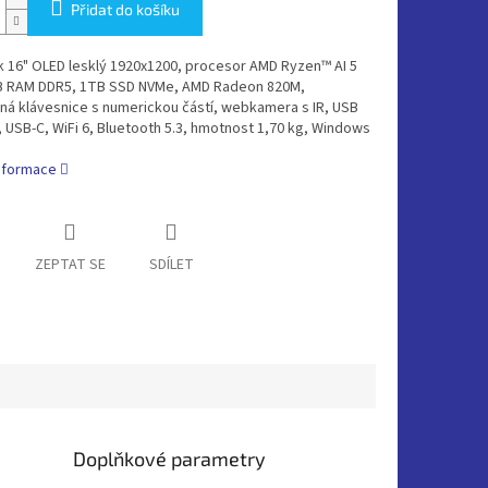
Přidat do košíku
 16" OLED lesklý 1920x1200, procesor AMD Ryzen™ AI 5
B RAM DDR5, 1TB SSD NVMe, AMD Radeon 820M,
ná klávesnice s numerickou částí, webkamera s IR, USB
, USB-C, WiFi 6, Bluetooth 5.3, hmotnost 1,70 kg, Windows
informace
ZEPTAT SE
SDÍLET
Doplňkové parametry