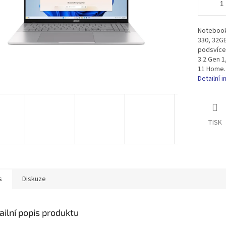
Notebook
330, 32G
podsvíce
3.2 Gen 1
11 Home.
Detailní 
TISK
s
Diskuze
ailní popis produktu