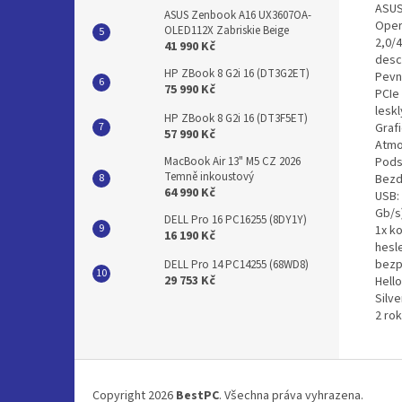
ASUS
ASUS Zenbook A16 UX3607OA-
Oper
OLED112X Zabriskie Beige
2,0/
41 990 Kč
desc
HP ZBook 8 G2i 16 (DT3G2ET)
Pevn
75 990 Kč
PCIe
leskl
HP ZBook 8 G2i 16 (DT3F5ET)
Graf
57 990 Kč
Atmo
Pods
MacBook Air 13" M5 CZ 2026
Temně inkoustový
Bezd
64 990 Kč
USB:
Gb/s)
DELL Pro 16 PC16255 (8DY1Y)
1x k
16 190 Kč
hesl
bezp
DELL Pro 14 PC14255 (68WD8)
29 753 Kč
Hello
Silve
2 ro
Z
á
Copyright 2026
BestPC
. Všechna práva vyhrazena.