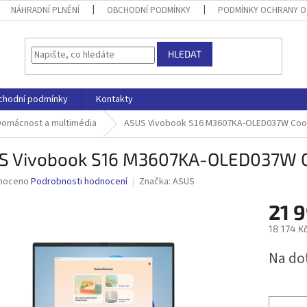
NÁHRADNÍ PLNĚNÍ
OBCHODNÍ PODMÍNKY
PODMÍNKY OCHRANY O
HLEDAT
chodní podmínky
Kontakty
Domácnost a multimédia
ASUS Vivobook S16 M3607KA-OLED037W Cool 
S Vivobook S16 M3607KA-OLED037W Co
né
noceno
Podrobnosti hodnocení
Značka:
ASUS
ní
21 
u
18 174 K
Měrná
Na do
cena:
ek.