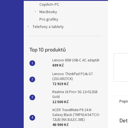
n
Copilot+ PC
e
MacBooky
l
Pro grafiky
Telefony a tablety
Top 10 produktů
Lenovo 65W USB-C AC adaptér
699 Kč
Lenovo ThinkPad P14s G7
(21XJ0027CK)
72 919 Kč
Realme 16 Pro+ 5G 12+512GB
Gold
Popi
12 500 Kč
ACER TravelMate P6 14 AI
Galaxy Black (TMP614-54-TCO-
Det
72LB) (NX.BJLEC.00E)
40 990 Kč