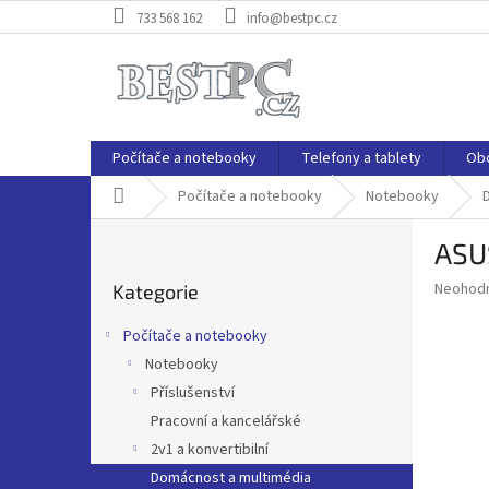
Přejít
733 568 162
info@bestpc.cz
na
obsah
Počítače a notebooky
Telefony a tablety
Ob
Domů
Počítače a notebooky
Notebooky
P
ASU
o
Přeskočit
s
Průměr
Neohod
Kategorie
kategorie
t
hodnoce
r
produkt
Počítače a notebooky
a
je
Notebooky
0,0
n
z
Příslušenství
n
5
í
Pracovní a kancelářské
hvězdič
p
2v1 a konvertibilní
a
Domácnost a multimédia