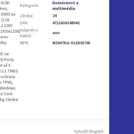
 810H
Domácnost a
Kategorie
:
áken,
multimédia
B DDR5 na
Záruka
:
24
(1/0)
EAN
:
4711636348942
.2 2280
Adaptér v
(1920x1200)
ano
balení
:
barev
olby
MPN
:
M3607KA-OLED037W
ť: ne
3) Porty
t až 5
MI 2.1 TMDS
 ochrana
e TPM),
 Windows
a: Cool
7kg Záruka:
Vytvořil Shoptet