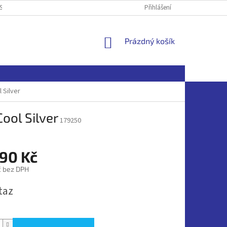
SOBNÍCH ÚDAJŮ
Přihlášení
NÁKUPNÍ
Prázdný košík
KOŠÍK
Silver
ol Silver
179250
990 Kč
č bez DPH
taz