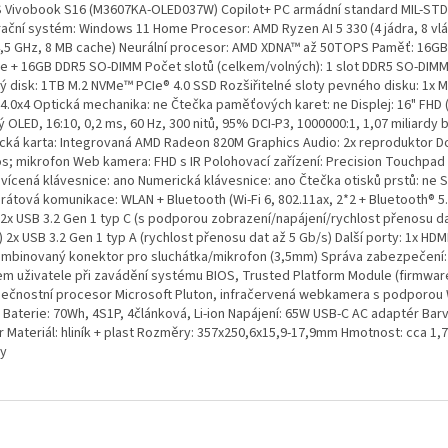
 Vivobook S16 (M3607KA-OLED037W) Copilot+ PC armádní standard MIL-STD
ační systém: Windows 11 Home Procesor: AMD Ryzen AI 5 330 (4 jádra, 8 vl
4,5 GHz, 8 MB cache) Neurální procesor: AMD XDNA™ až 50TOPS Paměť: 16G
e + 16GB DDR5 SO-DIMM Počet slotů (celkem/volných): 1 slot DDR5 SO-DIMM 
ý disk: 1TB M.2 NVMe™ PCIe® 4.0 SSD Rozšiřitelné sloty pevného disku: 1x M
 4.0x4 Optická mechanika: ne Čtečka paměťových karet: ne Displej: 16" FHD 
ý OLED, 16:10, 0,2 ms, 60 Hz, 300 nitů, 95% DCI-P3, 1000000:1, 1,07 miliardy 
ická karta: Integrovaná AMD Radeon 820M Graphics Audio: 2x reproduktor D
s; mikrofon Web kamera: FHD s IR Polohovací zařízení: Precision Touchpad
vícená klávesnice: ano Numerická klávesnice: ano Čtečka otisků prstů: ne Sí
rátová komunikace: WLAN + Bluetooth (Wi-Fi 6, 802.11ax, 2*2 + Bluetooth® 5.
 2x USB 3.2 Gen 1 typ C (s podporou zobrazení/napájení/rychlost přenosu da
 2x USB 3.2 Gen 1 typ A (rychlost přenosu dat až 5 Gb/s) Další porty: 1x HD
ombinovaný konektor pro sluchátka/mikrofon (3,5mm) Správa zabezpečení:
em uživatele při zavádění systému BIOS, Trusted Platform Module (firmwar
ečnostní procesor Microsoft Pluton, infračervená webkamera s podporou
 Baterie: 70Wh, 4S1P, 4článková, Li-ion Napájení: 65W USB-C AC adaptér Barv
r Materiál: hliník + plast Rozměry: 357x250,6x15,9-17,9mm Hmotnost: cca 1,
ky