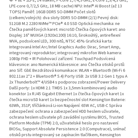
4P + 8E + 2LPE, 14 vláken, P-core 1,7/4,9 GHz, E-core 1,3/4,3 GHz,
LPE-core 0,7/2,5 GHz, 18 MB cache) NPU: Intel® AI Boost (až 13
TOPS) Paměť: 16GB DDR5 SO-DIMM Počet slotů
(celkem/volných): dva sloty DDR5 SO-DIMM (2/1) Pevný disk:
512GB M.2 2280 NVMe™ PCIe® 4.0 SSD Optická mechanika: ne
Čtečka paměťových karet: microSD Čtečka čipových karet: ano
Displej: 16" WUXGA (1920x1200) 16:10, širokoúhlý, antireflexní
WVA, podsvícení LED, 300 nitů, NTSC 45% Grafická karta:
Integrovaná Intel Arc/Intel Graphics Audio: Dirac, Smart Amp,
integrovaný reproduktor; integrovaný mikrofon Web kamera:
1080p FHD + IR Polohovací zařízení: Touchpad Podsvícená
klávesnice: ano Numerická klávesnice: ano Čtečka otisků prstů:
ano Síť: GbE Bezdrátová komunikace: WLAN + Bluetooth (Wi-Fi 6
802.11ax 2*2 + Bluetooth® 5.4) Porty USB: 2x USB 3.2 Gen 1 typu A
2x Thunderbolt™ 4/USB4 s podporou zobrazení/Power Delivery
Další porty: 1x HDMI 2.1 TMDS 1x 3,5mm kombinovaný audio
konektor 1x RJ45 Gigabit Ethernet 1x čtečka čipových karet 1x
čtečka microSD karet 1x bezpečnostní slot Kensington Baterie:
63Wh, 3S1P, tříčlánková Li-ion Napájení: 65W AC, USB-C Správa
zabezpečení: ochrana a zabezpečení HDD heslem uživatele,
ochrana heslem uživatele při zavádění systému BIOS, Trusted
Platform Module (TPM) 2.0, uživatelské heslo pro nastavení
BIOSu, Support Absolute Persistence 2.0 (Computrace), snímač
otisků prstu integrovaný se zapínacím tlačítkem, Kensington