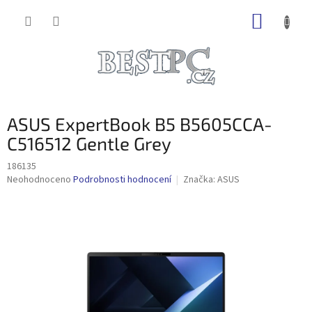
Přejít
NÁKUP
na
obsah
KOŠÍK
ASUS ExpertBook B5 B5605CCA-
C516512 Gentle Grey
186135
Průměrné
Neohodnoceno
Podrobnosti hodnocení
Značka:
ASUS
hodnocení
produktu
je
0,0
z
5
hvězdiček.