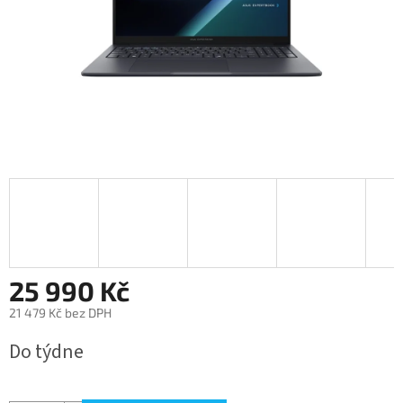
25 990 Kč
21 479 Kč bez DPH
Měrná
Do týdne
cena: