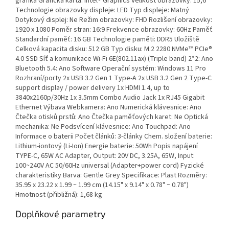
grafika Grafická karta: Intel® Graphics Velikost obrazovky: 15,6"
Technologie obrazovky displeje: LED Typ displeje: Matný
Dotykový displej: Ne Režim obrazovky: FHD Rozlišení obrazovky:
1920 x 1080 Poměr stran: 16:9 Frekvence obrazovky: 60Hz Paměť
Standardní paměť: 16 GB Technologie paměti: DDR5 Uložiště
Celková kapacita disku: 512 GB Typ disku: M.2 2280 NVMe™ PCIe®
4.0 SSD Síť a komunikace Wi-Fi 6E(802.11ax) (Triple band) 2*2: Ano
Bluetooth 5.4: Ano Software Operační systém: Windows 11 Pro
Rozhraní/porty 2x USB 3.2 Gen 1 Type-A 2x USB 3.2 Gen 2 Type-C
support display / power delivery 1x HDMI 1.4, up to
3840x2160p/30Hz 1x 3.5mm Combo Audio Jack 1x RJ45 Gigabit
Ethernet Výbava Webkamera: Ano Numerická klávesnice: Ano
Čtečka otisků prstů: Ano Čtečka paměťových karet: Ne Optická
mechanika: Ne Podsvícení klávesnice: Ano Touchpad: Ano
Informace o baterii Počet článků: 3-články Chem. složení baterie:
Lithium-iontový (Li-Ion) Energie baterie: 50Wh Popis napájení
TYPE-C, 65W AC Adapter, Output: 20V DC, 3.25A, 65W, Input:
100~240V AC 50/60Hz universal (Adapter+power cord) Fyzické
charakteristiky Barva: Gentle Grey Specifikace: Plast Rozměry:
35.95 x 23.22 x 1.99 ~ 1.99 cm (14.15" x 9.14" x 0.78" ~ 0.78")
Hmotnost (přibližná): 1,68 kg
Doplňkové parametry