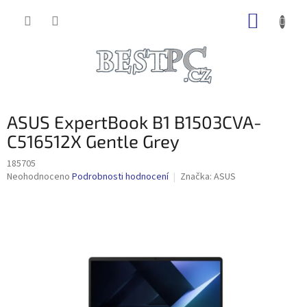
Přejít
NÁKUP
na
obsah
KOŠÍK
ASUS ExpertBook B1 B1503CVA-
C516512X Gentle Grey
185705
Průměrné
Neohodnoceno
Podrobnosti hodnocení
Značka:
ASUS
hodnocení
produktu
je
0,0
z
5
hvězdiček.