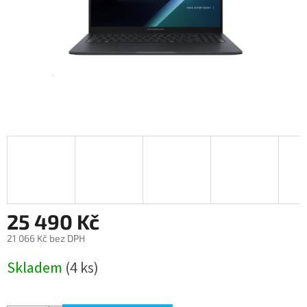
25 490 Kč
21 066 Kč bez DPH
Měrná
Skladem
(4 ks)
cena: