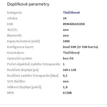
Doplňkové parametry
Kategorie
:
Tlačítkové
Záruka
:
24
EAN
:
8596426102258
4G/LTE
:
ano
Bluetooth
:
ano
Kapacita baterie [mAh]
:
1000
Konfigurace karet
:
Dual SIM (2× SIM karta)
Konstrukce
:
Tlačítkový
Operační systém
:
bez OS
Počet objektivů zadního fotoaparátu
:
1
Rozlišení displeje [px]
:
160 x 128
Rozlišení zadního fotoaparátu [Mpx]
:
0,3
SOS tlačítko
:
ano
Velikost displeje [palců]
:
1,8
MPN
:
A720B
Z