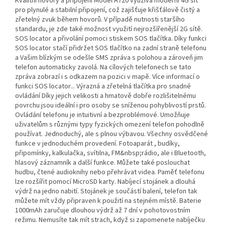
Kvalitní hovory a připojení Model A720 využívá moderní 4G síť
pro plynulé a stabilní připojení, což zajišťuje křišťálově čistý a
zřetelný zvuk během hovorů. V případě nutnosti staršího
standardu, je zde také možnost využití nejrozšířenější 2G sítě.
SOS locator a přivolání pomoci stiskem SOS tlačítka. Díky funkci
SOS locator stačí přidržet SOS tlačítko na zadní straně telefonu
a Vašim blízkým se odešle SMS zpráva s polohou a zároveň jim
telefon automaticky zavolá. Na cílových telefonech se tato
zpráva zobrazí i s odkazem na pozici v mapě. Více informací o
funkci SOS locator... Výrazná a zřetelná tlačítka pro snadné
ovládání Díky jejich velikosti a hmatově dobře rozlišitelnému
povrchu jsou ideální i pro osoby se sníženou pohyblivostí prstů.
Ovládání telefonu je intuitivní a bezproblémové. Umožňuje
uživatelům s různými typy fyzických omezení telefon pohodlně
používat. Jednoduchý, ale s plnou výbavou. Všechny osvědčené
funkce v jednoduchém provedení. Fotoaparát , budíky,
připomínky, kalkulačka, svítilna, FM&nbsp;rádio, ale i Bluetooth,
hlasový záznamník a další funkce. Můžete také poslouchat
hudbu, čtené audioknihy nebo přehrávat videa. Paměť telefonu
lze rozšířit pomocí MicroSD karty. Nabíjecí stojánek a dlouhá
výdrž na jedno nabití. Stojánek je součástí balení, telefon tak
můžete mít vždy připraven k použití na stejném místě. Baterie
1000mAh zaručuje dlouhou výdrž až 7 dní v pohotovostním
režimu. Nemusíte tak mít strach, když si zapomenete nabíječku