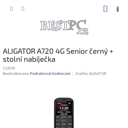
Přejít
NÁKUP
na
obsah
KOŠÍK
ALIGATOR A720 4G Senior černý +
stolní nabíječka
123536
Průměrné
Neohodnoceno
Podrobnosti hodnocení
Značka:
ALIGATOR
hodnocení
produktu
je
0,0
z
5
hvězdiček.