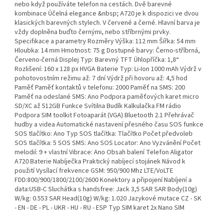
nebo když používáte telefon na cestách. Dvě barevné
kombinace Účelná elegance &nbsp; A720 je k dispozici ve dvou
klasických barevných stylech. V červené a černé. Hlavní barva je
vždy doplněna buďto černými, nebo stříbrnými prvky.
Specifikace a parametry Rozměry Výška: 112 mm Šířka: 54 mm
Hloubka: 14 mm Hmotnost: 75 g Dostupné barvy: Černo-stříbrná,
Červeno-černá Displej Typ: Barevný TFT Úhlopříčka: 1,8“
Rozlišení: 160 x 128 px HVGA Baterie Typ: Li-Ion 1000 mAh Výdrž v
pohotovostním režimu až: 7 dní Výdrž při hovoru až: 4,5 hod
Paměť Paměť kontaktů v telefonu: 2000 Paměť na SMS: 200
Paměť na odeslané SMS: Ano Podpora paměťových karet micro
SD/XC až 512GB Funkce Svítilna Budík Kalkulačka FM rádio
Podpora SIM toolkit Fotoaparát (VGA) Bluetooth 2.1 Přehrávač
hudby a videa Automatické nastavení přesného času SOS funkce
SOS tlačítko: Ano Typ SOS tlačítka: Tlačítko Počet předvoleb
SOS tlačítka: 5 SOS SMS: Ano SOS Locator: Ano Vyzvánění Počet
melodií: 9 + vlastní Vibrace: Ano Obsah balení Telefon Aligator
A720 Baterie Nabíječka Praktický nabíjecí stojánek Návod k
použití Vysílací frekvence GSM: 950/900 Mhz LTE/VoLTE
FDD:800/900/1800/2100/2600 Konektory a připojení Nabíjení a
data:USB-C Sluchátka s handsfree: Jack 3,5 SAR SAR Body(10g)
W/kg: 0.553 SAR Head(10g) W/kg: 1.020 Jazykové mutace CZ - SK
- EN - DE - PL - UKR - HU - RU - ESP Typ SIM karet 2x Nano SIM