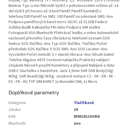
Displej Typ: Barevný TFT Rozměry: 2,2“ Rozlišení: 220 x 176 bodů
Baterie Typ: Li-Ion 900 mAh Výdrž v pohotovostním režimu až: 14
dní Výdrž při hovoru až: 6 hod Paměť Paměť kontaktů v
telefonu:500 Paměť na SMS: 100 Paměť na odeslané SMS: Ano
Podpora paměťových karet micro SD/XC až 512GB Funkce
Svítilna Budík Kalkulačka FM rádio Podpora SIM toolkit
Fotoaparát VGA Bluetooth Přehrávač hudby a videa Automatické
nastavení přesného času Obrázkový telefonní seznam SOS
funkce SOS tlačítko: Ano Typ SOS tlačítka: Tlačítko Počet
předvoleb SOS tlačítka: 5 SOS SMS: Ano SOS Locator: Ano
Vyzvánění Počet melodií: 5 + vlastní Vibrace: Ano Obsah balení
Telefon Aligator A675 Cestovní nabíječka Praktický nabíjecí
stojánek Návod k použití Konektory a připojení Nabíjení a data:
USB-C Sluchátka s handsfree: Jack 3,5mm SAR SAR Body(10g)
W/kg: SAR Head(10g) W/kg: Jazykové mutace CZ - SK - EN - DE -
ES - FR - HU TYP SIM KARET 1x Normální SIM, 1x Micro
Doplňkové parametry
Kategorie
:
Tlačítkové
Záruka
:
24
EAN
:
8595181192436
Bluetooth
:
ano