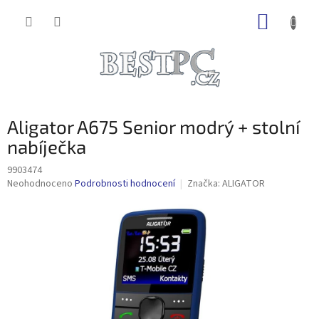
Přejít
NÁKUP
na
obsah
KOŠÍK
Aligator A675 Senior modrý + stolní
nabíječka
9903474
Průměrné
Neohodnoceno
Podrobnosti hodnocení
Značka:
ALIGATOR
hodnocení
produktu
je
0,0
z
5
hvězdiček.