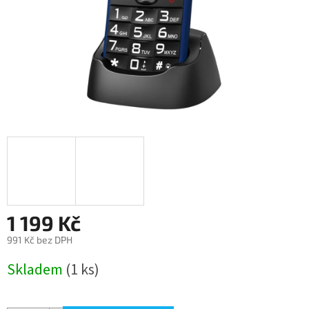
1 199 Kč
991 Kč bez DPH
Měrná
Skladem
(1 ks)
cena: