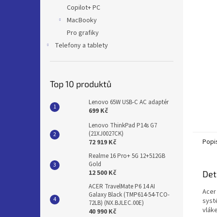
n
Copilot+ PC
e
MacBooky
l
Pro grafiky
Telefony a tablety
Top 10 produktů
Lenovo 65W USB-C AC adaptér
699 Kč
Lenovo ThinkPad P14s G7
(21XJ0027CK)
Popi
72 919 Kč
Realme 16 Pro+ 5G 12+512GB
Gold
12 500 Kč
Det
ACER TravelMate P6 14 AI
Acer
Galaxy Black (TMP614-54-TCO-
systé
72LB) (NX.BJLEC.00E)
vlák
40 990 Kč