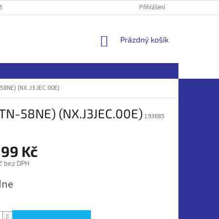
SOBNÍCH ÚDAJŮ
Přihlášení
NÁKUPNÍ
Prázdný košík
KOŠÍK
58NE) (NX.J3JEC.00E)
MTN-58NE) (NX.J3JEC.00E)
193685
999 Kč
č bez DPH
dne