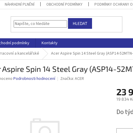
NÁHRADNÍ PLNĚNÍ
OBCHODNÍ PODMÍNKY
PODMÍNKY OCHRANY O
HLEDAT
chodní podmínky
Kontakty
Pracovní a kancelářské
Acer Aspire Spin 14 Steel Gray (ASP14-52MTN-
 Aspire Spin 14 Steel Gray (ASP14-52
né
noceno
Podrobnosti hodnocení
Značka:
ACER
ní
23 
u
19 834 K
Měrná
Do tý
cena:
ek.