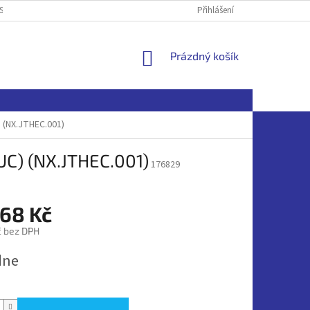
SOBNÍCH ÚDAJŮ
Přihlášení
NÁKUPNÍ
Prázdný košík
KOŠÍK
) (NX.JTHEC.001)
6UC) (NX.JTHEC.001)
176829
368 Kč
č bez DPH
dne