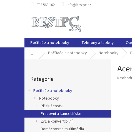
Přejít
733 568 162
info@bestpc.cz
na
obsah
Počítače a notebooky
Telefony a tablety
Ob
Domů
Počítače a notebooky
Notebooky
P
Acer
o
Přeskočit
s
Průměr
Neohod
Kategorie
kategorie
t
hodnoce
r
produkt
Počítače a notebooky
a
je
Notebooky
0,0
n
z
Příslušenství
n
5
í
Pracovní a kancelářské
hvězdič
p
2v1 a konvertibilní
a
Domácnost a multimédia