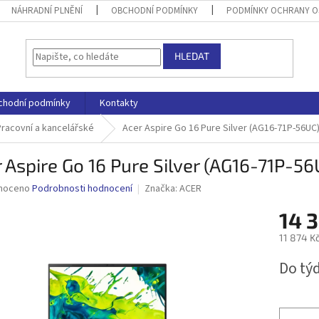
NÁHRADNÍ PLNĚNÍ
OBCHODNÍ PODMÍNKY
PODMÍNKY OCHRANY O
HLEDAT
chodní podmínky
Kontakty
Pracovní a kancelářské
Acer Aspire Go 16 Pure Silver (AG16-71P-56UC
 Aspire Go 16 Pure Silver (AG16-71P-5
né
noceno
Podrobnosti hodnocení
Značka:
ACER
ní
14 
u
11 874 K
Měrná
Do tý
cena:
ek.