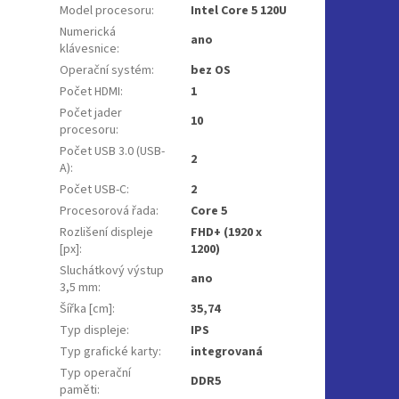
Model procesoru
:
Intel Core 5 120U
Numerická
ano
klávesnice
:
Operační systém
:
bez OS
Počet HDMI
:
1
Počet jader
10
procesoru
:
Počet USB 3.0 (USB-
2
A)
:
Počet USB-C
:
2
Procesorová řada
:
Core 5
Rozlišení displeje
FHD+ (1920 x
[px]
:
1200)
Sluchátkový výstup
ano
3,5 mm
:
Šířka [cm]
:
35,74
Typ displeje
:
IPS
Typ grafické karty
:
integrovaná
Typ operační
DDR5
paměti
: