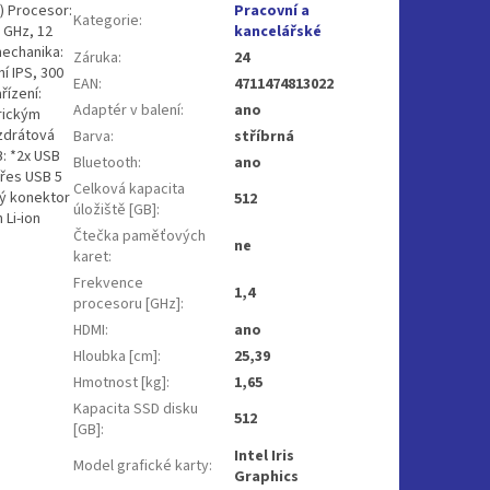
) Procesor:
Pracovní a
Kategorie
:
8 GHz, 12
kancelářské
echanika:
Záruka
:
24
í IPS, 300
EAN
:
4711474813022
řízení:
Adaptér v balení
:
ano
rickým
zdrátová
Barva
:
stříbrná
: *2x USB
Bluetooth
:
ano
přes USB 5
Celková kapacita
ný konektor
512
úložiště [GB]
:
 Li-ion
Čtečka paměťových
ne
karet
:
Frekvence
1,4
procesoru [GHz]
:
HDMI
:
ano
Hloubka [cm]
:
25,39
Hmotnost [kg]
:
1,65
Kapacita SSD disku
512
[GB]
:
Intel Iris
Model grafické karty
:
Graphics