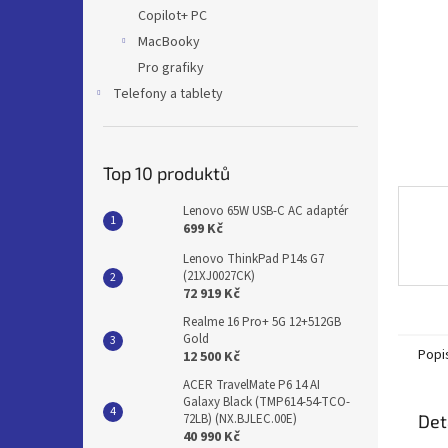
n
Copilot+ PC
e
MacBooky
l
Pro grafiky
Telefony a tablety
Top 10 produktů
Lenovo 65W USB-C AC adaptér
699 Kč
Lenovo ThinkPad P14s G7
(21XJ0027CK)
72 919 Kč
Realme 16 Pro+ 5G 12+512GB
Gold
Popi
12 500 Kč
ACER TravelMate P6 14 AI
Galaxy Black (TMP614-54-TCO-
Det
72LB) (NX.BJLEC.00E)
40 990 Kč