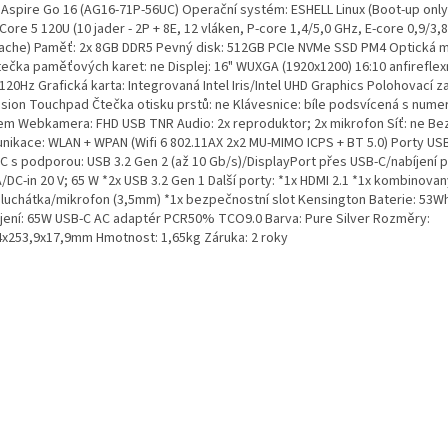
 Aspire Go 16 (AG16-71P-56UC) Operační systém: ESHELL Linux (Boot-up only
 Core 5 120U (10 jader - 2P + 8E, 12 vláken, P-core 1,4/5,0 GHz, E-core 0,9/3,
ache) Paměť: 2x 8GB DDR5 Pevný disk: 512GB PCIe NVMe SSD PM4 Optická m
tečka paměťových karet: ne Displej: 16" WUXGA (1920x1200) 16:10 anfireflexn
 120Hz Grafická karta: Integrovaná Intel Iris/Intel UHD Graphics Polohovací za
ision Touchpad Čtečka otisku prstů: ne Klávesnice: bíle podsvícená s nume
em Webkamera: FHD USB TNR Audio: 2x reproduktor; 2x mikrofon Síť: ne Be
nikace: WLAN + WPAN (Wifi 6 802.11AX 2x2 MU-MIMO ICPS + BT 5.0) Porty USB
 C s podporou: USB 3.2 Gen 2 (až 10 Gb/s)/DisplayPort přes USB-C/nabíjení 
A/DC-in 20 V; 65 W *2x USB 3.2 Gen 1 Další porty: *1x HDMI 2.1 *1x kombinova
sluchátka/mikrofon (3,5mm) *1x bezpečnostní slot Kensington Baterie: 53Wh
jení: 65W USB-C AC adaptér PCR50% TCO9.0 Barva: Pure Silver Rozměry:
4x253,9x17,9mm Hmotnost: 1,65kg Záruka: 2 roky