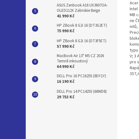
Acer
ASUS Zenbook A16 UX3607OA-
Intel
OLED112X Zabriskie Beige
MB c
41 990 Kč
ne Č
HP ZBook 8 G2i 16 (DT3G2ET)
nitů,
75 990 Kč
Prec
blok
HP ZBook 8 G2i 16 (DT3F5ET)
komu
57 990 Kč
typu
V; 3 
MacBook Air 13" M5 CZ 2026
Temně inkoustový
pro 
64 990 Kč
Napá
357,
DELL Pro 16 PC16255 (8DY1Y)
16 190 Kč
DELL Pro 14 PC14255 (68WD8)
29 753 Kč