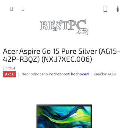
Přejít
NÁKUP
na
obsah
KOŠÍK
Acer Aspire Go 15 Pure Silver (AG15-
42P-R3QZ) (NX.J7XEC.006)
177914
Průměrné
Neohodnoceno
Podrobnosti hodnocení
Značka:
ACER
Akce
hodnocení
produktu
je
0,0
z
5
hvězdiček.