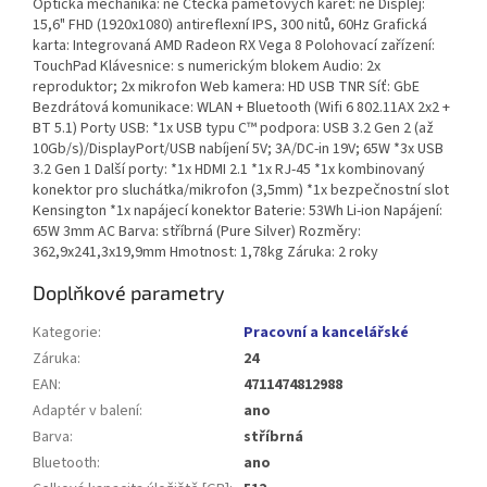
Optická mechanika: ne Čtečka paměťových karet: ne Displej:
15,6" FHD (1920x1080) antireflexní IPS, 300 nitů, 60Hz Grafická
karta: Integrovaná AMD Radeon RX Vega 8 Polohovací zařízení:
TouchPad Klávesnice: s numerickým blokem Audio: 2x
reproduktor; 2x mikrofon Web kamera: HD USB TNR Síť: GbE
Bezdrátová komunikace: WLAN + Bluetooth (Wifi 6 802.11AX 2x2 +
BT 5.1) Porty USB: *1x USB typu C™ podpora: USB 3.2 Gen 2 (až
10Gb/s)/DisplayPort/USB nabíjení 5V; 3A/DC-in 19V; 65W *3x USB
3.2 Gen 1 Další porty: *1x HDMI 2.1 *1x RJ-45 *1x kombinovaný
konektor pro sluchátka/mikrofon (3,5mm) *1x bezpečnostní slot
Kensington *1x napájecí konektor Baterie: 53Wh Li-ion Napájení:
65W 3mm AC Barva: stříbrná (Pure Silver) Rozměry:
362,9x241,3x19,9mm Hmotnost: 1,78kg Záruka: 2 roky
Doplňkové parametry
Kategorie
:
Pracovní a kancelářské
Záruka
:
24
EAN
:
4711474812988
Adaptér v balení
:
ano
Barva
:
stříbrná
Bluetooth
:
ano