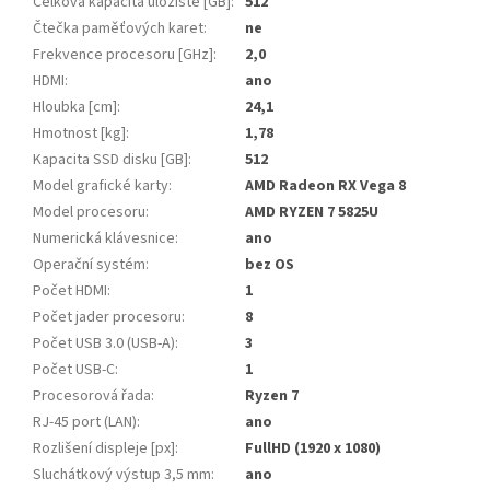
Celková kapacita úložiště [GB]
:
512
Čtečka paměťových karet
:
ne
Frekvence procesoru [GHz]
:
2,0
HDMI
:
ano
Hloubka [cm]
:
24,1
Hmotnost [kg]
:
1,78
Kapacita SSD disku [GB]
:
512
Model grafické karty
:
AMD Radeon RX Vega 8
Model procesoru
:
AMD RYZEN 7 5825U
Numerická klávesnice
:
ano
Operační systém
:
bez OS
Počet HDMI
:
1
Počet jader procesoru
:
8
Počet USB 3.0 (USB-A)
:
3
Počet USB-C
:
1
Procesorová řada
:
Ryzen 7
RJ-45 port (LAN)
:
ano
Rozlišení displeje [px]
:
FullHD (1920 x 1080)
Sluchátkový výstup 3,5 mm
:
ano