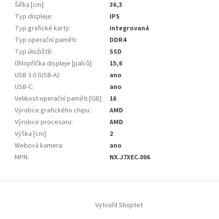
Šířka [cm]
:
36,3
Typ displeje
:
IPS
Typ grafické karty
:
integrovaná
Typ operační paměti
:
DDR4
Typ úložiště
:
SSD
Úhlopříčka displeje [palců]
:
15,6
USB 3.0 (USB-A)
:
ano
USB-C
:
ano
Velikost operační paměti [GB]
:
16
Výrobce grafického chipu
:
AMD
Výrobce procesoru
:
AMD
Výška [cm]
:
2
Webová kamera
:
ano
MPN
:
NX.J7XEC.006
Z
á
Vytvořil Shoptet
p
a