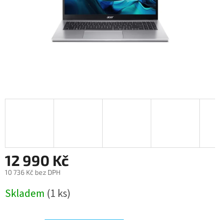
12 990 Kč
10 736 Kč bez DPH
Měrná
Skladem
(1 ks)
cena: