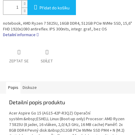
Přidat do košíku
notebook, AMD Ryzen 7 5825U, 16GB DDR4, 512GB PCIe NVMe SSD, 15,6"
FHD 1920x1080 antireflex. IPS 300nits, integr. graf., bez OS
Detailní informace
ZEPTAT SE
SDÍLET
Popis
Diskuze
Detailní popis produktu
Acer Aspire Go 15 (AG15-42P-R3QZ) Operační
systém:&nbsp;ESHELL Linux (Boot-up only) Procesor: AMD Ryzen
7 5825U (8 jader, 16 vláken, 2,0/4,5 GHz, 16 MB cache) Paměť: 2x
8GB DDR4 Pevný disk:&nbsp;512GB PCIe NVMe SSD PM4 + N (M.2)