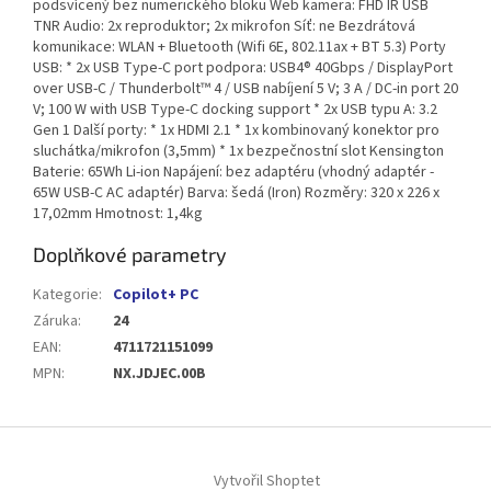
podsvícený bez numerického bloku Web kamera: FHD IR USB
TNR Audio: 2x reproduktor; 2x mikrofon Síť: ne Bezdrátová
komunikace: WLAN + Bluetooth (Wifi 6E, 802.11ax + BT 5.3) Porty
USB: * 2x USB Type-C port podpora: USB4® 40Gbps / DisplayPort
over USB-C / Thunderbolt™ 4 / USB nabíjení 5 V; 3 A / DC-in port 20
V; 100 W with USB Type-C docking support * 2x USB typu A: 3.2
Gen 1 Další porty: * 1x HDMI 2.1 * 1x kombinovaný konektor pro
sluchátka/mikrofon (3,5mm) * 1x bezpečnostní slot Kensington
Baterie: 65Wh Li-ion Napájení: bez adaptéru (vhodný adaptér -
65W USB-C AC adaptér) Barva: šedá (Iron) Rozměry: 320 x 226 x
17,02mm Hmotnost: 1,4kg
Doplňkové parametry
Kategorie
:
Copilot+ PC
Záruka
:
24
EAN
:
4711721151099
MPN
:
NX.JDJEC.00B
Z
á
Vytvořil Shoptet
p