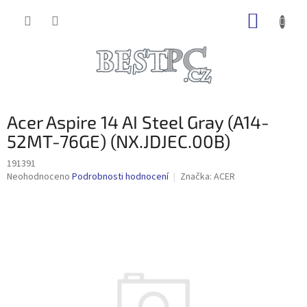
Přejít
NÁKUP
na
obsah
KOŠÍK
Acer Aspire 14 AI Steel Gray (A14-
52MT-76GE) (NX.JDJEC.00B)
191391
Průměrné
Neohodnoceno
Podrobnosti hodnocení
Značka:
ACER
hodnocení
produktu
je
0,0
z
5
hvězdiček.