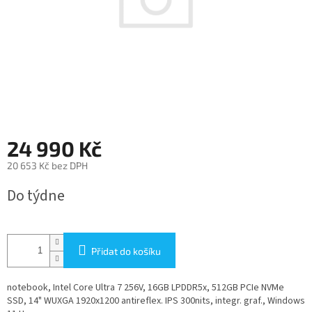
24 990 Kč
20 653 Kč bez DPH
Měrná
Do týdne
cena:
Přidat do košíku
notebook, Intel Core Ultra 7 256V, 16GB LPDDR5x, 512GB PCIe NVMe
SSD, 14" WUXGA 1920x1200 antireflex. IPS 300nits, integr. graf., Windows