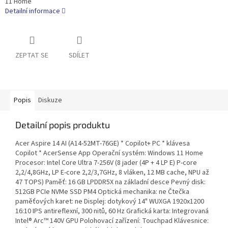
11 Home
Detailní informace
ZEPTAT SE
SDÍLET
Popis
Diskuze
Detailní popis produktu
Acer Aspire 14 AI (A14-52MT-76GE) * Copilot+ PC * klávesa
Copilot * AcerSense App Operační systém: Windows 11 Home
Procesor: Intel Core Ultra 7-256V (8 jader (4P + 4 LP E) P-core
2,2/4,8GHz, LP E-core 2,2/3,7GHz, 8 vláken, 12 MB cache, NPU až
47 TOPS) Paměť: 16 GB LPDDR5X na základní desce Pevný disk:
512GB PCIe NVMe SSD PM4 Optická mechanika: ne Čtečka
paměťových karet: ne Displej: dotykový 14" WUXGA 1920x1200
16:10 IPS antireflexní, 300 nitů, 60 Hz Grafická karta: Integrovaná
Intel® Arc™ 140V GPU Polohovací zařízení: Touchpad Klávesnice: